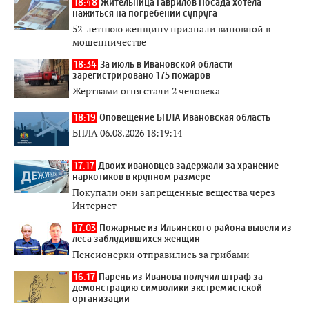
18:48
Жительница Гаврилов Посада хотела
нажиться на погребении супруга
52-летнюю женщину признали виновной в
мошенничестве
18:34
За июль в Ивановской области
зарегистрировано 175 пожаров
Жертвами огня стали 2 человека
18:19
Оповещение БПЛА Ивановская область
БПЛА 06.08.2026 18:19:14
17:17
Двоих ивановцев задержали за хранение
наркотиков в крупном размере
Покупали они запрещенные вещества через
Интернет
17:03
Пожарные из Ильинского района вывели из
леса заблудившихся женщин
Пенсионерки отправились за грибами
16:17
Парень из Иванова получил штраф за
демонстрацию символики экстремистской
организации