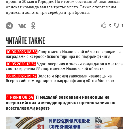
прошли 30 мая в Городце. По итогам состязаний ивановская
женская команда заняла третье место. Также спортсмены
привезли золото, три серебра и три бронзы.
3
1
ЧИТАЙТЕ ТАКЖЕ
16.06.2026 08:36
Спортсмены Ивановской области вернулись с
наградами с Всероссийского турнира по пауэрлифтингу
10.05.2026 12:34
Удостоверения и значки кандидатов в мастера
спорта вручены 22 спортсменам Ивановской области
05.05.2026 09:37
Золото и бронзу завоевали ивановцы на
Всероссийском турнире по пауэрлифтингу «Огни Москвы»
4 июня 08:34
11 медалей завоевали ивановцы на
всероссийских и международных соревнованиях по
всестилевому каратэ