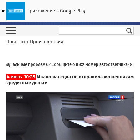
Приложение в Google Play
ГТРК «Ивтелерадио»
24
°C
06 августа 20:00
Новости > Происшествия
унальные проблемы? Сообщите о них! Номер автоответчика:
8 (4932
4 июня 10:28
Ивановка едва не отправила мошенникам
кредитные деньги