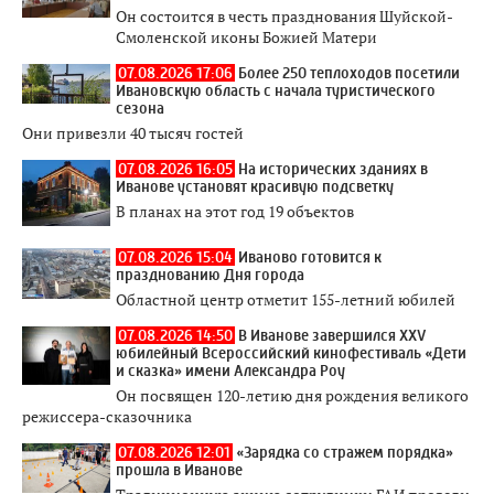
Он состоится в честь празднования Шуйской-
Смоленской иконы Божией Матери
07.08.2026 17:06
Более 250 теплоходов посетили
Ивановскую область с начала туристического
сезона
Они привезли 40 тысяч гостей
07.08.2026 16:05
На исторических зданиях в
Иванове установят красивую подсветку
В планах на этот год 19 объектов
07.08.2026 15:04
Иваново готовится к
празднованию Дня города
Областной центр отметит 155-летний юбилей
07.08.2026 14:50
В Иванове завершился XXV
юбилейный Всероссийский кинофестиваль «Дети
и сказка» имени Александра Роу
Он посвящен 120-летию дня рождения великого
режиссера-сказочника
07.08.2026 12:01
«Зарядка со стражем порядка»
прошла в Иванове