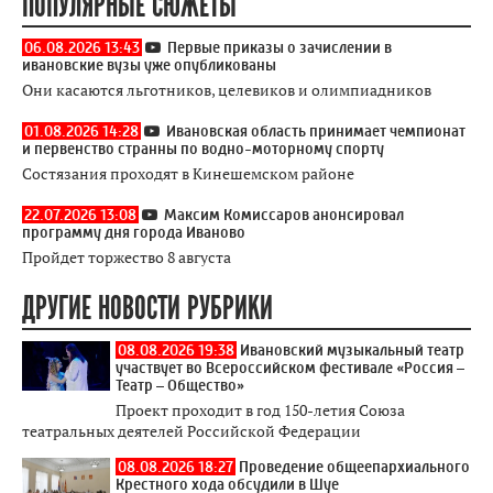
ПОПУЛЯРНЫЕ СЮЖЕТЫ
06.08.2026 13:43
Первые приказы о зачислении в
ивановские вузы уже опубликованы
Они касаются льготников, целевиков и олимпиадников
01.08.2026 14:28
Ивановская область принимает чемпионат
и первенство странны по водно-моторному спорту
Состязания проходят в Кинешемском районе
22.07.2026 13:08
Максим Комиссаров анонсировал
программу дня города Иваново
Пройдет торжество 8 августа
ДРУГИЕ НОВОСТИ РУБРИКИ
08.08.2026 19:38
Ивановский музыкальный театр
участвует во Всероссийском фестивале «Россия –
Театр – Общество»
Проект проходит в год 150-летия Союза
театральных деятелей Российской Федерации
08.08.2026 18:27
Проведение общеепархиального
Крестного хода обсудили в Шуе