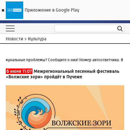
Приложение в Google Play
ГТРК «Ивтелерадио»
22
°C
09 августа 15:15
Новости > Культура
мунальные проблемы? Сообщите о них! Номер автоответчика:
8 (493
6 июня 11:07
Межрегиональный песенный фестиваль
«Волжские зори» пройдёт в Пучеже