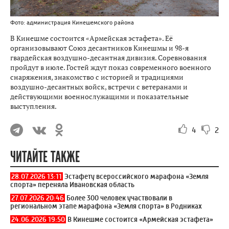
Фото: администрация Кинешемского района
В Кинешме состоится «Армейская эстафета». Её
организовывают Союз десантников Кинешмы и 98-я
гвардейская воздушно-десантная дивизия. Соревнования
пройдут в июле. Гостей ждут показ современного военного
снаряжения, знакомство с историей и традициями
воздушно-десантных войск, встречи с ветеранами и
действующими военнослужащими и показательные
выступления.
4
2
ЧИТАЙТЕ ТАКЖЕ
28.07.2026 13:11
Эстафету всероссийского марафона «Земля
спорта» переняла Ивановская область
27.07.2026 20:46
Более 300 человек участвовали в
региональном этапе марафона «Земля спорта» в Родниках
24.06.2026 19:50
В Кинешме состоится «Армейская эстафета»