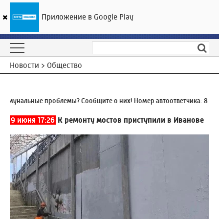
Приложение в Google Play
ГТРК «Ивтелерадио»
14
°C
10 августа 06:59
Новости > Общество
унальные проблемы? Сообщите о них! Номер автоответчика:
8 (4932
9 июня 17:26
К ремонту мостов приступили в Иванове