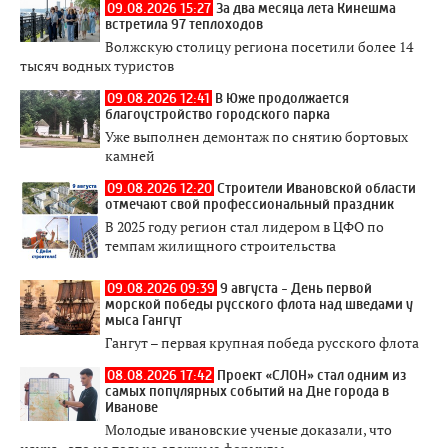
09.08.2026 15:27
За два месяца лета Кинешма
встретила 97 теплоходов
Волжскую столицу региона посетили более 14
тысяч водных туристов
09.08.2026 12:41
В Юже продолжается
благоустройство городского парка
Уже выполнен демонтаж по снятию бортовых
камней
09.08.2026 12:20
Строители Ивановской области
отмечают свой профессиональный праздник
В 2025 году регион стал лидером в ЦФО по
темпам жилищного строительства
09.08.2026 09:39
9 августа - День первой
морской победы русского флота над шведами у
мыса Гангут
Гангут – первая крупная победа русского флота
08.08.2026 17:42
Проект «СЛОН» стал одним из
самых популярных событий на Дне города в
Иванове
Молодые ивановские ученые доказали, что