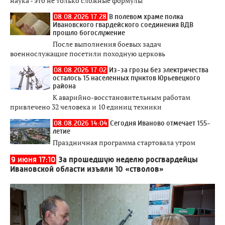
наука - это не только сложные формулы
08.08.2026 17:28
В полевом храме полка
Ивановского гвардейского соединения ВДВ
прошло богослужение
После выполнения боевых задач
военнослужащие посетили походную церковь
08.08.2026 17:02
Из-за грозы без электричества
осталось 15 населенных пунктов Юрьевецкого
района
К аварийно-восстановительным работам
привлечено 32 человека и 10 единиц техники
08.08.2026 14:04
Сегодня Иваново отмечает 155-
летие
Праздничная программа стартовала утром
9 июня 17:10
За прошедшую неделю росгвардейцы
Ивановской области изъяли 10 «стволов»