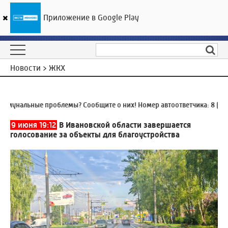
Приложение в Google Play
ГТРК «Ивтелерадио»
19
°C
08 августа 05:56
Новости > ЖКХ
унальные проблемы? Сообщите о них! Номер автоответчика:
8 (4932
9 июня 19:12
В Ивановской области завершается
голосование за объекты для благоустройства