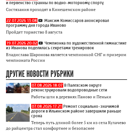
и первенство странны по водно-моторному спорту
Состязания проходят в Кинешемском районе
22.07.2026 13:08
Максим Комиссаров анонсировал
программу дня города Иваново
Пройдет торжество 8 августа
19.07.2026 20:02
Чемпионка по художественной гимнастике
из Иванова поделилась секретами тренировок
Владислава Шаронова является чемпионкой СНГ и призером
чемпионата России
ДРУГИЕ НОВОСТИ РУБРИКИ
07.08.2026 18:07
В Палехском округе
реконструировали водопроводные сети
Работы шли в деревнях Паново и Пеньки
07.08.2026 17:21
Ремонт социально-значимой
дороги в Ильинском районе завершили раньше
срока
Теперь путь длиной более 5 км из села Кулачево
до райцентра стал комфортнее и безопаснее