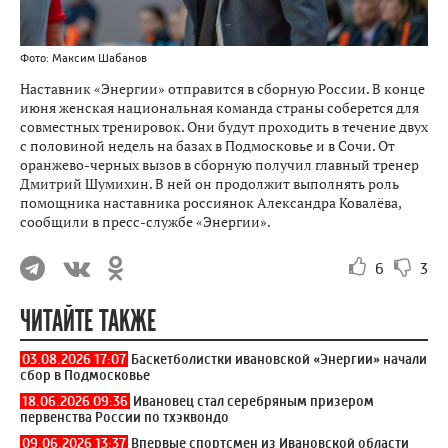
Фото: Максим Шабанов
Наставник «Энергии» отправится в сборную России. В конце
июня женская национальная команда страны соберется для
совместных тренировок. Они будут проходить в течение двух
с половиной недель на базах в Подмосковье и в Сочи. От
оранжево-черных вызов в сборную получил главный тренер
Дмитрий Шумихин. В ней он продолжит выполнять роль
помощника наставника россиянок Александра Ковалёва,
сообщили в пресс-службе «Энергии».
6
3
ЧИТАЙТЕ ТАКЖЕ
03.08.2026 17:07
Баскетболистки ивановской «Энергии» начали
сбор в Подмосковье
18.06.2026 09:36
Ивановец стал серебряным призером
первенства России по тхэквондо
09.06.2026 13:37
Впервые спортсмен из Ивановской области