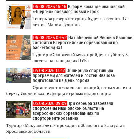
06.08.2026 16:46
В фарм команде ивановской
«Энергии» появился новый игрок
Теперь за резерв «тигриц» будет выступать 17-
летняя Мария Тулинова
06.08.2026 09:42
На набережной Уводи в Иванове
состоятся Всероссийские соревнования по
баскетболу 3x3
Турнир «Оранжевый мяч» пройдет в субботу 8
августа на площадках ЦУБа
05.08.2026 13:12
Обширную спортивную
программу для жителей и гостей Иванова
подготовили на День города
Организуют несколько локаций, в том числе на
берегу Уводи и возле Дворца игровых видов спорта
05.08.2026 09:09
Три серебра завоевали
спортсмены Ивановской области на
всероссийских соревнованиях по
спорториентированию
Турнир «Макушка лета» проходил с 30 июля по 2 августа в
Ярославской области