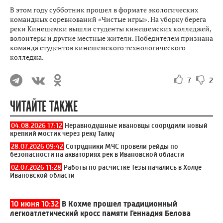
В этом году субботник прошел в формате экологических
командных соревнований «Чистые игры». На уборку берега
реки Кинешемки вышли студенты кинешемских колледжей,
волонтеры и другие местные жители. Победителем признана
команда студентов кинешемского технологического
колледжа.
7
2
ЧИТАЙТЕ ТАКЖЕ
04.08.2026 17:12
Неравнодушные ивановцы соорудили новый
крепкий мостик через реку Талку
28.07.2026 09:42
Сотрудники МЧС провели рейды по
безопасности на акваториях рек в Ивановской области
02.07.2026 11:28
Работы по расчистке Тезы начались в Холуе
Ивановской области
10 июня 10:32
В Кохме прошел традиционный
легкоатлетический кросс памяти Геннадия Белова