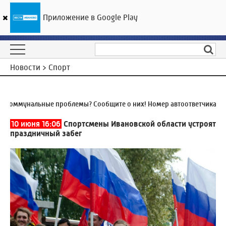
Приложение в Google Play
ГТРК «Ивтелерадио»
20
°C
07 августа 01:02
Новости > Спорт
Коммунальные проблемы? Сообщите о них! Номер автоответчика:
8 (
10 июня 16:06
Спортсмены Ивановской области устроят
праздничный забег