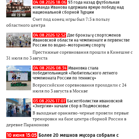
04.08.2026 18:06
93 года назад футбольная
команда Иванова одержала яркую победу над
национальной сборной Турции
Счет под конец игры был 7:3 в пользу
областного центра
04.08.2026 12:52
Две бронзы у спортсменов
Ивановской области на чемпионате и первенстве
России по водно-моторному спорту
Престижные соревнования прошли в Кинешме с
31 июля по 3 августа
04.08.2026 08:34
Ивановка стала
победительницей «Любительского летнего
чемпионата России по теннису»
Всероссийские соревнования проходили с 24
июля по 3 августа в Москве
03.08.2026 17:07
Баскетболистки ивановской
«Энергии» начали сбор в Подмосковье
В выходные оранжево-черные провели первые
тренировки на базе центра сборной России в
деревне Парамоново
10 июня 15:05
Более 20 мешков мусора собрали с