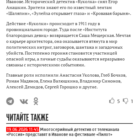
Иванове. Исторический детектив «Куколка» снял Егор
Анашкин. Зрители знают его по известный лентам
«Шаляпин», «Зулейха открывает глаза» и «Кровавая барыня».
Действие «Куколки» происходит в 1911 году в
провинциальном городе. Туда после «Института
благородных девиц» возвращается Саша Мещерская. Мечтая
о карьере архитектора, она оказывается втянута в мир
политических интриг, заговоров, шантажа и загадочных
убийств. Постепенно героиня становится участницей
опасной игры, а личные судьбы оказываются неразрывно
связаны с историческими событиями.
Главные роли исполнили Анастасия Уколова, Глеб Бочков,
Роман Мадянов, Елена Валюшкина, Владимир Симонов,
Алексей Демидов, Сергей Горошко и другие.
5
1
ЧИТАЙТЕ ТАКЖЕ
19.06.2026 11:45
Многосерийный детектив от телеканала
«Россия» представят в Иванове на фестивале «Пилот»