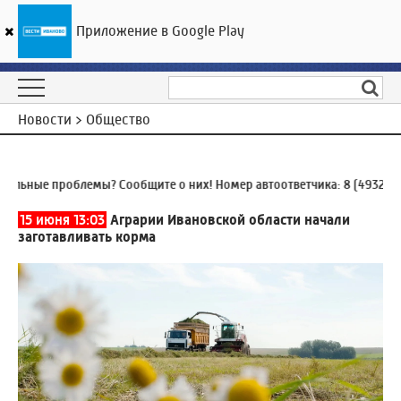
Приложение в Google Play
ГТРК «Ивтелерадио»
22
°C
08 августа 19:57
Новости > Общество
ьные проблемы? Сообщите о них! Номер автоответчика:
8 (4932) 93
15 июня 13:03
Аграрии Ивановской области начали
заготавливать корма