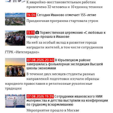
К аварийно-восстановительным работам
привлечено 32 человека и 10 единиц техники
14:04
Сегодня Иваново отмечает 155-летие
Праздничная программа стартовала утром
11:11
Торжественная церемония «С любовью к
городу» прошла в Иванове
На ней за особый вклад в развитие города
наградили жителей, в том числе сотрудников
ГТРК «Ивтелерадио»
07.08.2026 20:40
В Юрьевецком районе
завершилась фольклорная экспедиция Высшей
школы экономики
В течение двух месяцев студенты разных
направлений подготовки изучали образцы
народного православия и религиозные рукописные
традиции
07.08.2026 19:39
Сотрудники ивановского НИИ
материнства и детства выступили на конференции
по грудному вскармливанию
Мероприятие прошло в Москве