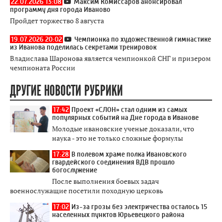
22.07.2026 13:08
Максим Комиссаров анонсировал
программу дня города Иваново
Пройдет торжество 8 августа
19.07.2026 20:02
Чемпионка по художественной гимнастике
из Иванова поделилась секретами тренировок
Владислава Шаронова является чемпионкой СНГ и призером
чемпионата России
ДРУГИЕ НОВОСТИ РУБРИКИ
17:42
Проект «СЛОН» стал одним из самых
популярных событий на Дне города в Иванове
Молодые ивановские ученые доказали, что
наука - это не только сложные формулы
17:28
В полевом храме полка Ивановского
гвардейского соединения ВДВ прошло
богослужение
После выполнения боевых задач
военнослужащие посетили походную церковь
17:02
Из-за грозы без электричества осталось 15
населенных пунктов Юрьевецкого района