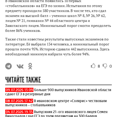
В Ивановской области появились 10 первых
«стобалльников» на ЕГЭ по химии. Испытания по этому
предмету проходили 580 участников. В числе тех, кто сдал
экзамен на высший балл – ученики школ № 8, № 26, № 62,
лицея № 21, гимназии № 44 областного центра и
Заволжского лицея. Минимальный порог смогли преодолеть
более 86% учеников.
Также стали известны результаты выпускных экзаменов по
литературе. Её выбрали 134 человека, а минимальный порог
прошли почти 95%. Историю сдавали 442 выпускника. Здесь
необходимый минимум набрали чуть более 94%.
8
0
ЧИТАЙТЕ ТАКЖЕ
09.07.2026 13:09
Больше 900 выпускников Ивановской области
сдают ЕГЭ в резервные дни
08.07.2026 17:42
В ивановском центре «Солярис» чествовали
выпускников – стобалльников
04.07.2026 19:35
Выпускник 21-ого ивановского лицея Семен
Виноградов сдал ЕГЭ по трем предметам на 300 баллов