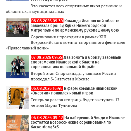
Это касается всех спортивных школ региона: и
областных, и муниципальных
08.08.2026 09:39
Команда Ивановской области
завоевала бронзу Кубка Нижегородской
митрополии по армейскому рукопашному бою
Соревнования проходили в рамках XIII
Всероссийского военно-спортивного фестиваля
«Православный воин»
07.08.2026 09:35
Два золота и бронзу завоевали
спортсменки Ивановской области на
соревнованиях по вольной борьбе
Второй этап Спартакиады учащихся России
проходил 3-5 августа в Москве
06.08.2026 16:46
В фарм команде ивановской
«Энергии» появился новый игрок
Теперь за резерв «тигриц» будет выступать 17-
летняя Мария Тулинова
06.08.2026 09:42
На набережной Уводи в Иванове
состоятся Всероссийские соревнования по
баскетболу 3x3