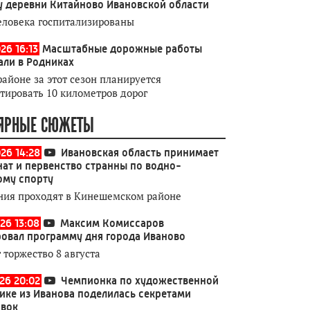
у деревни Китайново Ивановской области
еловека госпитализированы
26 16:13
Масштабные дорожные работы
али в Родниках
районе за этот сезон планируется
тировать 10 километров дорог
ЯРНЫЕ СЮЖЕТЫ
026 14:28
Ивановская область принимает
ат и первенство странны по водно-
ому спорту
ния проходят в Кинешемском районе
26 13:08
Максим Комиссаров
овал программу дня города Иваново
 торжество 8 августа
026 20:02
Чемпионка по художественной
ике из Иванова поделилась секретами
овок