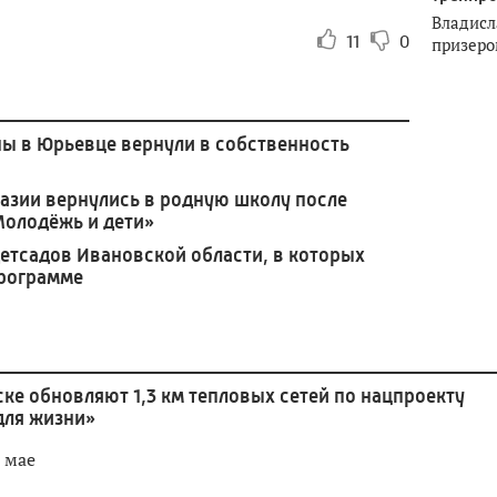
Владисл
11
0
призеро
ы в Юрьевце вернули в собственность
азии вернулись в родную школу после
Молодёжь и дети»
етсадов Ивановской области, в которых
программе
ке обновляют 1,3 км тепловых сетей по нацпроекту
для жизни»
 мае