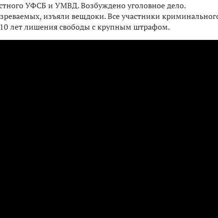
стного УФСБ и УМВД. Возбуждено уголовное дело.
озреваемых, изъяли вещдоки. Все участники криминальног
 10 лет лишения свободы с крупным штрафом.