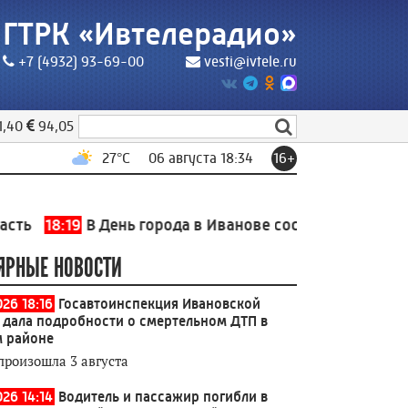
ГТРК «Ивтелерадио»
+7 (4932) 93-69-00
vesti@ivtele.ru
1,40
94,05
27
°C
06 августа 18:34
16+
:19
В День города в Иванове состоится флеш-моб бар
ЯРНЫЕ НОВОСТИ
026 18:16
Госавтоинспекция Ивановской
 дала подробности о смертельном ДТП в
 районе
произошла 3 августа
026 14:14
Водитель и пассажир погибли в