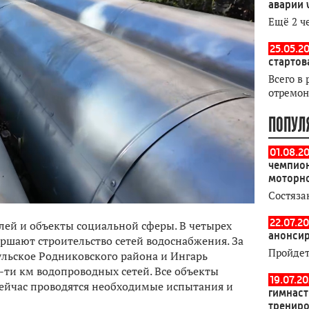
аварии 
Ещё 2 ч
25.05.20
стартов
Всего в 
отремон
ПОПУЛ
01.08.2
чемпион
моторн
Состяза
22.07.20
лей и объекты социальной сферы. В четырех
анонсир
ершают строительство сетей водоснабжения. За
Пройдет
кульское Родниковского района и Ингарь
ти км водопроводных сетей. Все объекты
19.07.2
 сейчас проводятся необходимые испытания и
гимнаст
тренир