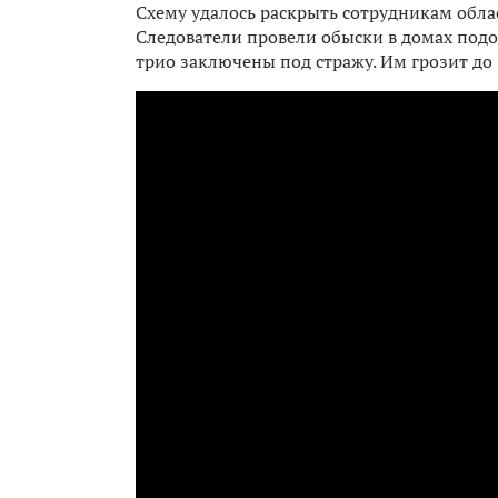
Схему удалось раскрыть сотрудникам обла
Следователи провели обыски в домах под
трио заключены под стражу. Им грозит до