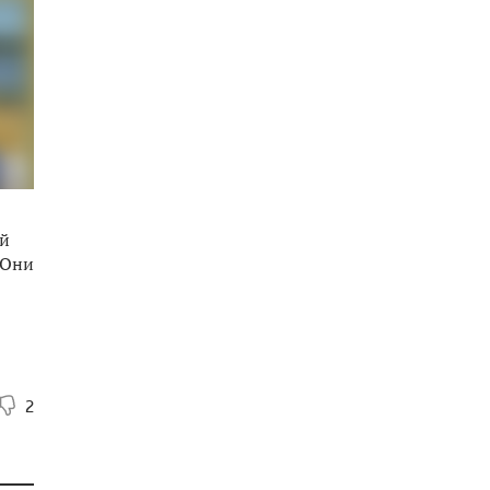
ой
 Они
2