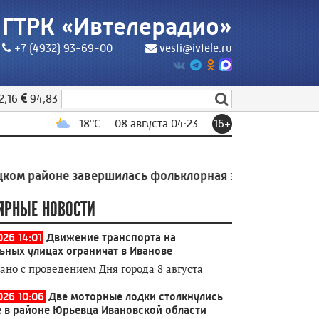
ГТРК «Ивтелерадио»
+7 (4932) 93-69-00
vesti@ivtele.ru
2,16
94,83
18
°C
08 августа 04:23
16+
йоне завершилась фольклорная экспедиция Высшей ш
ЯРНЫЕ НОВОСТИ
026 14:01
Движение транспорта на
ьных улицах ограничат в Иванове
зано с проведением Дня города 8 августа
026 10:06
Две моторные лодки столкнулись
е в районе Юрьевца Ивановской области