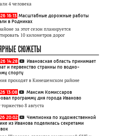
али 4 человека
26 16:13
Масштабные дорожные работы
али в Родниках
районе за этот сезон планируется
тировать 10 километров дорог
ЯРНЫЕ СЮЖЕТЫ
026 14:28
Ивановская область принимает
ат и первенство странны по водно-
ому спорту
ния проходят в Кинешемском районе
26 13:08
Максим Комиссаров
овал программу дня города Иваново
 торжество 8 августа
026 20:02
Чемпионка по художественной
ике из Иванова поделилась секретами
овок