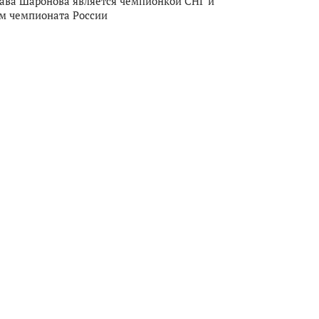
ава Шаронова является чемпионкой СНГ и
м чемпионата России