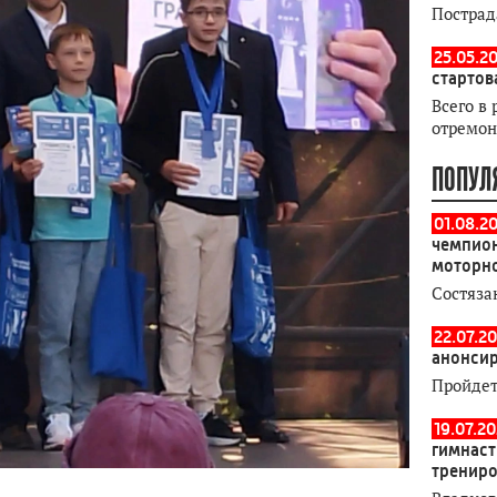
Пострад
25.05.20
стартов
Всего в 
отремон
ПОПУЛ
01.08.2
чемпион
моторн
Состяза
22.07.20
анонсир
Пройдет
19.07.2
гимнаст
тренир