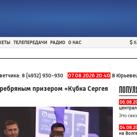
ЖЕТЫ
ТЕЛЕПЕРЕДАЧИ
РАДИО
О НАС
8
а:
8 (4932) 930-930
07.08.2026 20:40
В Юрьевецком ра
еребряным призером «Кубка Сергея
ПОПУЛ
06.08.2
централ
Это свя
04.08.2
на Волг