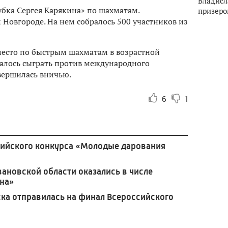
Владисл
бка Сергея Карякина» по шахматам.
призеро
Новгороде. На нем собралось 500 участников из
есто по быстрым шахматам в возрастной
удалось сыграть против международного
авершилась вничью.
6
1
ийского конкурса «Молодые дарования
вановской области оказались в числе
ена»
ска отправилась на финал Всероссийского