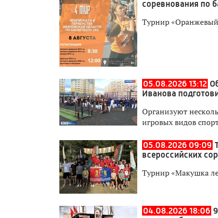
соревнования по б
Турнир «Оранжевый 
05.08.2026 13:12
О
Иванова подготови
Организуют нескольк
игровых видов спор
05.08.2026 09:09
всероссийских со
Турнир «Макушка лет
04.08.2026 18:06
9