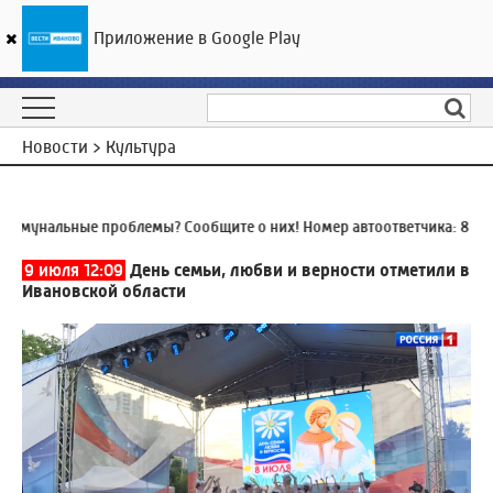
Приложение в Google Play
ГТРК «Ивтелерадио»
22
°C
09 августа 15:39
Новости > Культура
мунальные проблемы? Сообщите о них! Номер автоответчика:
8 (493
9 июля 12:09
День семьи, любви и верности отметили в
Ивановской области