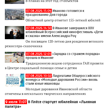
В планах на этот год 19 объектов
07.08.2026 15:04
Иваново готовится к
празднованию Дня города
Областной центр отметит 155-летний юбилей
07.08.2026 14:50
В Иванове завершился XXV
юбилейный Всероссийский кинофестиваль «Дети
и сказка» имени Александра Роу
Он посвящен 120-летию дня рождения великого
режиссера-сказочника
07.08.2026 12:01
«Зарядка со стражем порядка»
прошла в Иванове
Традиционную акцию сотрудники ГАИ провели
в Центре социальной помощи семье и детям
07.08.2026 10:02
Лауреатами Общероссийского
конкурса «Молодые дарования России» вновь
стали юные ивановцы
Молодые дарования Ивановской области
отмечены в нескольких творческих направлениях
9 июля 11:07
В Плёсе стартует юбилейная «Льняная
палитра»