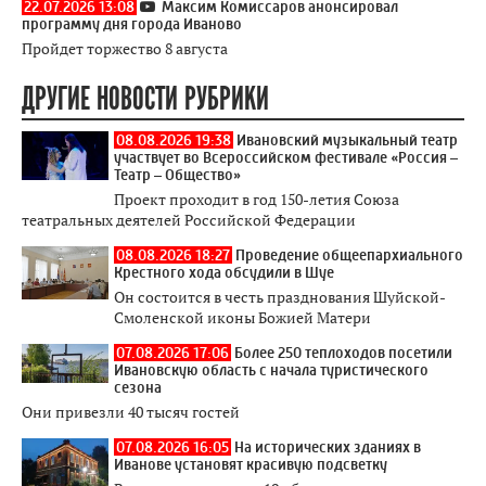
22.07.2026 13:08
Максим Комиссаров анонсировал
программу дня города Иваново
Пройдет торжество 8 августа
ДРУГИЕ НОВОСТИ РУБРИКИ
08.08.2026 19:38
Ивановский музыкальный театр
участвует во Всероссийском фестивале «Россия –
Театр – Общество»
Проект проходит в год 150-летия Союза
театральных деятелей Российской Федерации
08.08.2026 18:27
Проведение общеепархиального
Крестного хода обсудили в Шуе
Он состоится в честь празднования Шуйской-
Смоленской иконы Божией Матери
07.08.2026 17:06
Более 250 теплоходов посетили
Ивановскую область с начала туристического
сезона
Они привезли 40 тысяч гостей
07.08.2026 16:05
На исторических зданиях в
Иванове установят красивую подсветку