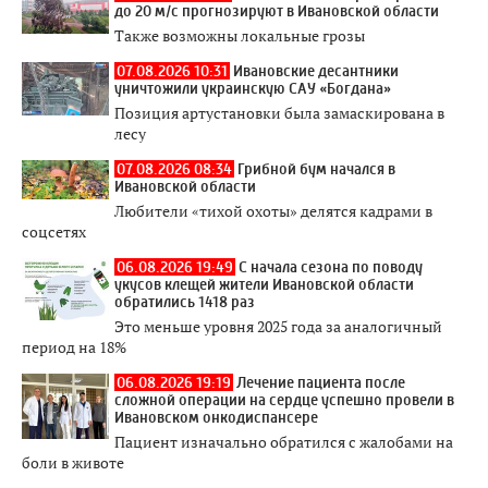
до 20 м/с прогнозируют в Ивановской области
Также возможны локальные грозы
07.08.2026 10:31
Ивановские десантники
уничтожили украинскую САУ «Богдана»
Позиция артустановки была замаскирована в
лесу
07.08.2026 08:34
Грибной бум начался в
Ивановской области
Любители «тихой охоты» делятся кадрами в
соцсетях
06.08.2026 19:49
С начала сезона по поводу
укусов клещей жители Ивановской области
обратились 1418 раз
Это меньше уровня 2025 года за аналогичный
период на 18%
06.08.2026 19:19
Лечение пациента после
сложной операции на сердце успешно провели в
Ивановском онкодиспансере
Пациент изначально обратился с жалобами на
боли в животе