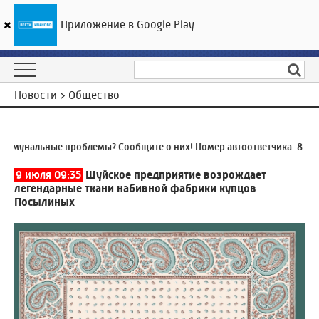
Приложение в Google Play
ГТРК «Ивтелерадио»
22
°C
08 августа 08:35
Новости > Общество
мунальные проблемы? Сообщите о них! Номер автоответчика:
8 (493
9 июля 09:35
Шуйское предприятие возрождает
легендарные ткани набивной фабрики купцов
Посылиных