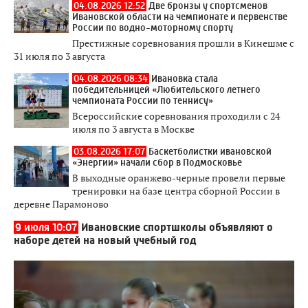
04.08.2026 12:52
Две бронзы у спортсменов
Ивановской области на чемпионате и первенстве
России по водно-моторному спорту
Престижные соревнования прошли в Кинешме с
31 июля по 3 августа
04.08.2026 08:34
Ивановка стала
победительницей «Любительского летнего
чемпионата России по теннису»
Всероссийские соревнования проходили с 24
июля по 3 августа в Москве
03.08.2026 17:07
Баскетболистки ивановской
«Энергии» начали сбор в Подмосковье
В выходные оранжево-черные провели первые
тренировки на базе центра сборной России в
деревне Парамоново
9 июля 10:07
Ивановские спортшколы объявляют о
наборе детей на новый учебный год