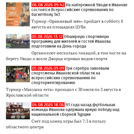
06.08.2026 09:42
На набережной Уводи в Иванове
состоятся Всероссийские соревнования по
баскетболу 3x3
Турнир «Оранжевый мяч» пройдет в субботу 8
августа на площадках ЦУБа
05.08.2026 13:12
Обширную спортивную
программу для жителей и гостей Иванова
подготовили на День города
Организуют несколько локаций, в том числе на
берегу Уводи и возле Дворца игровых видов спорта
05.08.2026 09:09
Три серебра завоевали
спортсмены Ивановской области на
всероссийских соревнованиях по
спорториентированию
Турнир «Макушка лета» проходил с 30 июля по 2 августа в
Ярославской области
04.08.2026 18:06
93 года назад футбольная
команда Иванова одержала яркую победу над
национальной сборной Турции
Счет под конец игры был 7:3 в пользу
областного центра