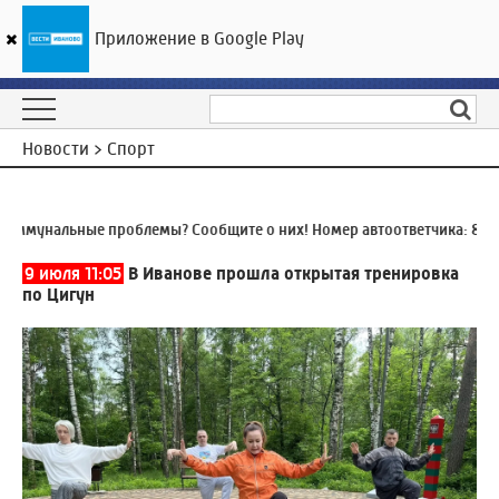
Приложение в Google Play
ГТРК «Ивтелерадио»
26
°C
07 августа 08:59
Новости > Спорт
ммунальные проблемы? Сообщите о них! Номер автоответчика:
8 (49
9 июля 11:05
В Иванове прошла открытая тренировка
по Цигун