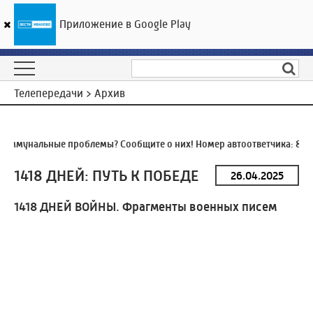
Приложение в Google Play
ГТРК «Ивтелерадио»
28
°C
07 августа 11:52
Телепередачи > Архив
оммунальные проблемы? Сообщите о них! Номер автоответчика:
8 (4
1418 ДНЕЙ: ПУТЬ К ПОБЕДЕ
1418 ДНЕЙ ВОЙНЫ. Фрагменты военных писем