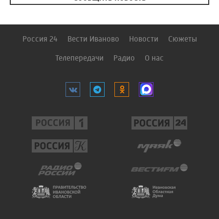
Россия 24
Вести Иваново
Новости
Сюжеты
Телепередачи
Радио
О нас