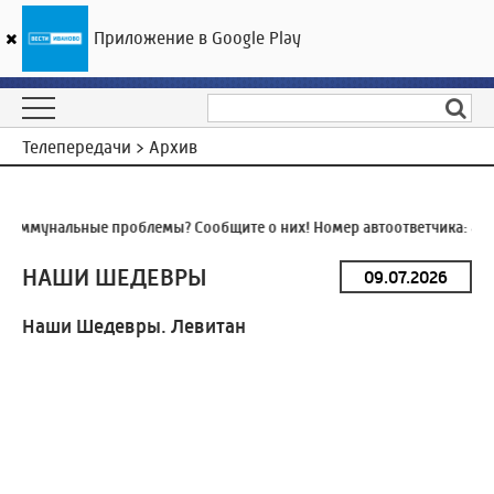
Приложение в Google Play
ГТРК «Ивтелерадио»
15
°C
09 августа 05:57
Телепередачи > Архив
оммунальные проблемы? Сообщите о них! Номер автоответчика:
8 (4
НАШИ ШЕДЕВРЫ
Наши Шедевры. Левитан