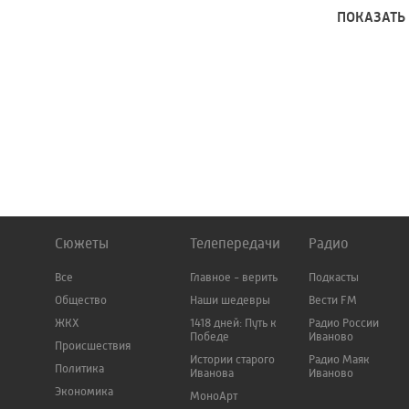
ПОКАЗАТЬ
Сюжеты
Телепередачи
Радио
Все
Главное - верить
Подкасты
Общество
Наши шедевры
Вести FM
ЖКХ
1418 дней: Путь к
Радио России
Победе
Иваново
Происшествия
Истории старого
Радио Маяк
Политика
Иванова
Иваново
Экономика
МоноАрт