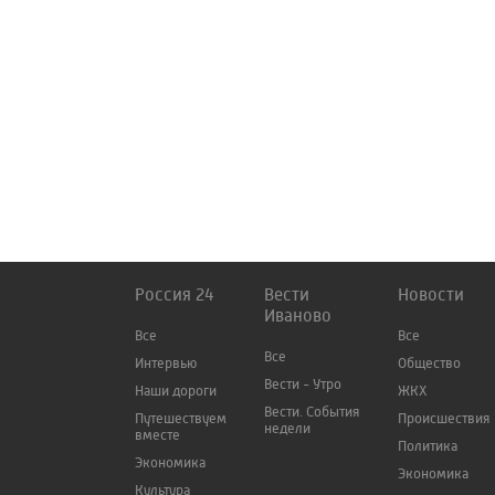
Россия 24
Вести
Новости
Иваново
Все
Все
Все
Интервью
Общество
Вести - Утро
Наши дороги
ЖКХ
Вести. События
Путешествуем
Происшествия
недели
вместе
Политика
Экономика
Экономика
Культура