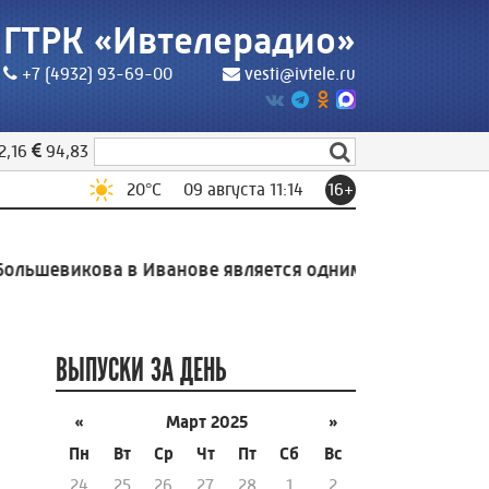
ГТРК «Ивтелерадио»
+7 (4932) 93-69-00
vesti@ivtele.ru
2,16
94,83
20
°C
09 августа 11:14
16+
ьшевикова в Иванове является одним из самых опасны
ВЫПУСКИ ЗА ДЕНЬ
«
Март 2025
»
Пн
Вт
Ср
Чт
Пт
Сб
Вс
24
25
26
27
28
1
2