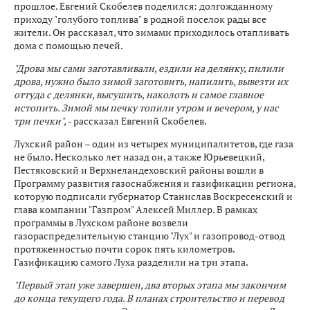
прошлое. Евгений Скобелев поделился: долгожданному
приходу "голубого топлива" в родной поселок рады все
жители. Он рассказал, что зимами приходилось отапливать
дома с помощью печей.
"Дрова мы сами заготавливали, ездили на делянку, пилили
дрова, нужно было зимой заготовить, напилить, вывезти их
оттуда с делянки, высушить, наколоть и самое главное
истопить. Зимой мы печку топили утром и вечером, у нас
три печки",
- рассказал Евгений Скобелев.
Лухский район – один из четырех муниципалитетов, где газа
не было. Несколько лет назад он, а также Юрьевецкий,
Пестяковский и Верхнеландеховский районы вошли в
Программу развития газоснабжения и газификации региона,
которую подписали губернатор Станислав Воскресенский и
глава компании "Газпром" Алексей Миллер. В рамках
программы в Лухском районе возвели
газораспределительную станцию "Лух" и газопровод-отвод
протяженностью почти сорок пять километров.
Газификацию самого Луха разделили на три этапа.
"Первый этап уже завершен, два вторых этапа мы закончим
до конца текущего года. В планах строительство и перевод