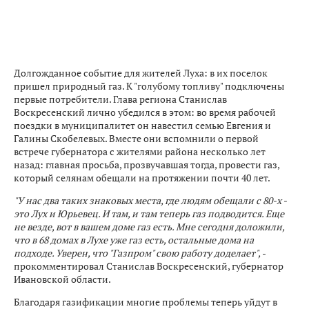
Долгожданное событие для жителей Луха: в их поселок
пришел природный газ. К "голубому топливу" подключены
первые потребители. Глава региона Станислав
Воскресенский лично убедился в этом: во время рабочей
поездки в муниципалитет он навестил семью Евгения и
Галины Скобелевых. Вместе они вспомнили о первой
встрече губернатора с жителями района несколько лет
назад: главная просьба, прозвучавшая тогда, провести газ,
который селянам обещали на протяжении почти 40 лет.
"У нас два таких знаковых места, где людям обещали с 80-х -
это Лух и Юрьевец. И там, и там теперь газ подводится. Еще
не везде, вот в вашем доме газ есть. Мне сегодня доложили,
что в 68 домах в Лухе уже газ есть, остальные дома на
подходе. Уверен, что "Газпром" свою работу доделает",
-
прокомментировал Станислав Воскресенский, губернатор
Ивановской области.
Благодаря газификации многие проблемы теперь уйдут в