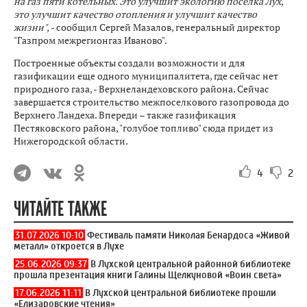
на газ пяти котельных. Это улучшит экологию поселка Лух,
это улучшит качество отопления и улучшит качество
жизни",
- сообщил Сергей Мазалов, генеральный директор
"Газпром межрегионгаз Иваново".
Построенные объекты создали возможности и для
газификации еще одного муниципалитета, где сейчас нет
природного газа, - Верхнеландеховского района. Сейчас
завершается строительство межпоселкового газопровода до
Верхнего Ландеха. Впереди – также газификация
Пестяковского района, "голубое топливо" сюда придет из
Нижегородской области.
4
2
ЧИТАЙТЕ ТАКЖЕ
31.07.2026 10:10
Фестиваль памяти Николая Бенардоса «Живой
металл» откроется в Лухе
25.06.2026 09:37
В Лухской центральной районной библиотеке
прошла презентация книги Галины Щелкуновой «Воин света»
17.06.2026 11:11
В Лухской центральной библиотеке прошли
«Елизаровские чтения»