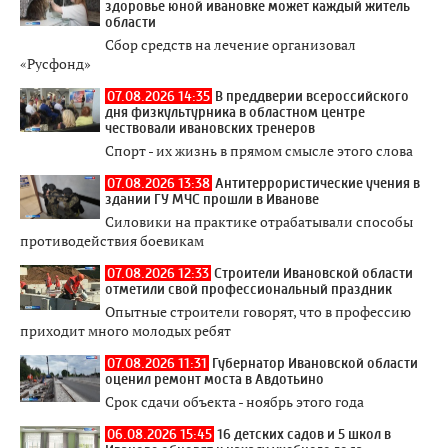
здоровье юной ивановке может каждый житель
области
Сбор средств на лечение организовал
«Русфонд»
07.08.2026 14:35
В преддверии всероссийского
дня физкультурника в областном центре
чествовали ивановских тренеров
Спорт - их жизнь в прямом смысле этого слова
07.08.2026 13:38
Антитеррористические учения в
здании ГУ МЧС прошли в Иванове
Силовики на практике отрабатывали способы
противодействия боевикам
07.08.2026 12:33
Строители Ивановской области
отметили свой профессиональный праздник
Опытные строители говорят, что в профессию
приходит много молодых ребят
07.08.2026 11:31
Губернатор Ивановской области
оценил ремонт моста в Авдотьино
Срок сдачи объекта - ноябрь этого года
06.08.2026 15:45
16 детских садов и 5 школ в