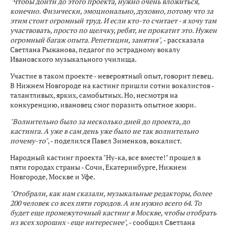
"Чтобы дойти до этого проекта, нужно очень вложиться,
конечно. Физически, эмоционально, духовно, потому что за
этим стоит огромный труд. И если кто-то считает - я хочу там
участвовать, просто по щелчку, ребят, не прокатит это. Нужен
огромный багаж опыта. Репетиции, занятия",
- рассказала
Светлана Рыжанова, педагог по эстрадному вокалу
Ивановского музыкального училища.
Участие в таком проекте - невероятный опыт, говорит певец.
В Нижнем Новгороде на кастинг пришли сотни вокалистов -
талантливых, ярких, самобытных. Но, несмотря на
конкуренцию, ивановец смог поразить опытное жюри.
"Волнительно было за несколько дней до проекта, до
кастинга. А уже в сам день уже было не так волнительно
почему-то"
, - поделился Павел Зименков, вокалист.
Народный кастинг проекта "Ну-ка, все вместе!" прошел в
пяти городах страны - Сочи, Екатеринбурге, Нижнем
Новгороде, Москве и Уфе.
"Отобрали, как нам сказали, музыкальные редакторы, более
200 человек со всех пяти городов. А им нужно всего 64. То
будет еще промежуточный кастинг в Москве, чтобы отобрать
из всех хороших - еще интереснее",
- сообщил Светлана