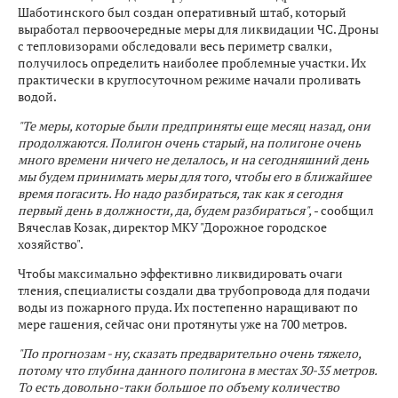
Шаботинского был создан оперативный штаб, который
выработал первоочередные меры для ликвидации ЧС. Дроны
с тепловизорами обследовали весь периметр свалки,
получилось определить наиболее проблемные участки. Их
практически в круглосуточном режиме начали проливать
водой.
"Те меры, которые были предприняты еще месяц назад, они
продолжаются. Полигон очень старый, на полигоне очень
много времени ничего не делалось, и на сегодняшний день
мы будем принимать меры для того, чтобы его в ближайшее
время погасить. Но надо разбираться, так как я сегодня
первый день в должности, да, будем разбираться",
- сообщил
Вячеслав Козак, директор МКУ "Дорожное городское
хозяйство".
Чтобы максимально эффективно ликвидировать очаги
тления, специалисты создали два трубопровода для подачи
воды из пожарного пруда. Их постепенно наращивают по
мере гашения, сейчас они протянуты уже на 700 метров.
"По прогнозам - ну, сказать предварительно очень тяжело,
потому что глубина данного полигона в местах 30-35 метров.
То есть довольно-таки большое по объему количество