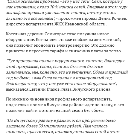
"Самая основная проблема - это у нас сети. Сети, которые у
нас изношены, около 70 % износа сетей. Впервые в этом году
мы зафиксировали уменьшение износа, потому что мы
активно это все меняем",
- прокомментировал Денис Кочнев,
директор департамента ЖКХ Ивановской области.
Котельная деревни Семигорье тоже получила новое
оборудование. Котлы здесь также снабжены автоматикой,
она позволит экономить электроэнергию. Это должно
привести к пересчету тарифа и снижению платы за тепло.
"Тут произошла полная модернизация, конечно, благодаря
этой программе, своих, если мы бы сами бы этим
занимались, мы, конечно, это не вытянули. Сбоев и прошлый
год не было, зима была холодная и позапрошлый год.
Благодаря тому, что у нас уже есть новое оборудование"
, -
высказался Евгений Глазов, глава Вичугского района.
По мнению чиновников профильного департамента,
подготовка к зиме в Вичугском районе идет по плану, и это
позволит войти в отопительный сезон без сбоев.
"По Вичугскому району в рамках этой программы было
выделено более 30 миллионов рублей. Нам удалось
поменять, практически, половину тепловых сетей в этом