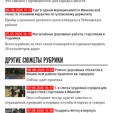
Это связано с проведением Дня города 8 августа
06.08.2026 13:13
Ещё в одном муниципалитете Ивановской
области объявили карантин по узелковому дерматиту
Пробы у крупного рогатого скота отбирали в Тейковском
районе
25.05.2026 16:13
Масштабные дорожные работы стартовали в
Родниках
Всего в районе за этот сезон планируется отремонтировать
10 километров дорог
ДРУГИЕ СЮЖЕТЫ РУБРИКИ
08.08.2026 13:03
Ремонт дорожных объектов в
Ильинском районе практически завершен
Сейчас идет приемка
07.08.2026 16:37
3-я смена трудовых отрядов для
подростков стартовала в Иванове
Они собирают мусор, красят лавочки и
ограждения, приводят в порядок клумбы в парках и скверах
07.08.2026 15:36
Подарить мечту и вернуть