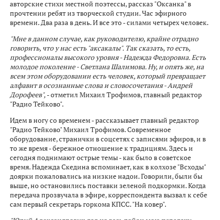
авторские стихи местной поэтессы, рассказ "Оксанка" в
прочтении ребят из творческой студии. Час эфирного
времени. Два раза в день. И все это - силами четырех человек.
"Мне в данном случае, как руководителю, крайне отрадно
говорить, что у нас есть "аксакалы". Так сказать, то есть,
профессионалы высокого уровня - Надежда Федоровна. Есть
молодое поколение - Светлана Шалимова. Ну, и опять же, на
всем этом оборудовании есть человек, который превращает
алфавит в осознанные слова и словосочетания - Андрей
Дорофеев",
- отметил Михаил Трофимов, главный редактор
"Радио Тейково".
Идем в ногу со временем - рассказывает главный редактор
"Радио Тейково" Михаил Трофимов. Современное
оборудование, странички в соцсетях с записями эфиров, и в
то же время - бережное отношение к традициям. Здесь и
сегодня поднимают острые темы - как было в советское
время. Надежда Скедина вспоминает, как в колхозе "Всходы"
доярки пожаловались на низкие надои. Говорили, были бы
выше, но остановились поставки зеленой подкормки. Когда
передача прозвучала в эфире, корреспондента вызвал к себе
сам первый секретарь горкома КПСС. "На ковер".