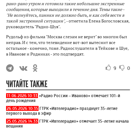
рано-рано утром и готовила такие небольшие экстренные
сообщения, которые выходили в течение дня. Темы такие -
"Не волнуйтесь, паники не должно быть, и как себя вести в
такой экстренной ситуации",
- отметила Елена Богословская,
руководитель "Радио-Шуя".
Рудольф из фильма "Москва слезам не верит" во многом был
неправ. И с тем, что телевидение вот-вот вытеснит все
остальное - конечно, тоже. Радиослушатели в Тейкове и Шуе,
в Иванове и Родниках - это подтвердят.
9
0
ЧИТАЙТЕ ТАКЖЕ
11.06.2026 10:33
«Радио России – Иваново» отмечает 101-й
день рождения
26.05.2026 10:35
ГТРК «Ивтелерадио» празднует 35-летие
первого выхода в эфир
25.05.2026 14:33
ГТРК «Ивтелерадио» отмечает 35-летие начала
вещания