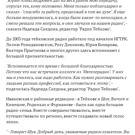
"Юрий Александрович дал на весь район мою передачу,
отругал тех, кому положено. Меня только поблагодарил и
сказал - "спасибо за работу, продолжай в том же духе". Я еще
больше воодушевилась, и когда были какие-то неполадки, я
смело решала эти вопросы, и они звучали на нашем радио",
-
сказала Надежда Скедина, редактор "Радио Тейково".
До 2003 года тейковское радио работало под началом ИГТРК.
Лилию Ромодановскую, Розу Доконову, Юрия Комарова,
Виктора Прыгунова и многих других здесь вспоминают с
большой признательностью.
"Вспоминается это время с большой благодарностью.
Потому что нас встречали коллеги из "Ивтелерадио". У них
мы и учились, как надо работать. Как нужно разговаривать с
людьми разных профессий, как готовиться к этому",
-
поделилась Надежда Скедина, редактор "Радио Тейково".
Ивановская и районные редакции - в Тейкове и Шуе, Вичуге и
Кинешме, Родниках и Фурманове - были как одна большая
радио-семья. Вместе совершенствовались, вместе
путешествовали по региону, вместе создавали новый голос
эпохи.
" - Говорит Шуя. Добрый день, уважаемые радиослушатели. Вы