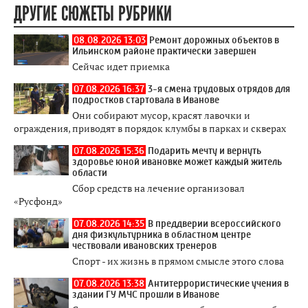
ДРУГИЕ СЮЖЕТЫ РУБРИКИ
08.08.2026 13:03
Ремонт дорожных объектов в
Ильинском районе практически завершен
Сейчас идет приемка
07.08.2026 16:37
3-я смена трудовых отрядов для
подростков стартовала в Иванове
Они собирают мусор, красят лавочки и
ограждения, приводят в порядок клумбы в парках и скверах
07.08.2026 15:36
Подарить мечту и вернуть
здоровье юной ивановке может каждый житель
области
Сбор средств на лечение организовал
«Русфонд»
07.08.2026 14:35
В преддверии всероссийского
дня физкультурника в областном центре
чествовали ивановских тренеров
Спорт - их жизнь в прямом смысле этого слова
07.08.2026 13:38
Антитеррористические учения в
здании ГУ МЧС прошли в Иванове