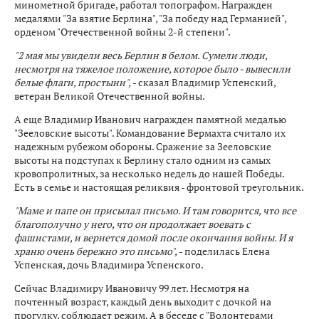
минометной бригаде, работал топографом. Награжден
медалями "За взятие Берлина", "За победу над Германией",
орденом "Отечественной войны 2-й степени".
"2 мая мы увидели весь Берлин в белом. Сумели люди,
несмотря на тяжелое положение, которое было - вывесили
белые флаги, простыни",
- сказал Владимир Успенский,
ветеран Великой Отечественной войны.
А еще Владимир Иванович награжден памятной медалью
"Зееловские высоты". Командование Вермахта считало их
надежным рубежом обороны. Сражение за Зееловские
высоты на подступах к Берлину стало одним из самых
кровопролитных, за несколько недель до нашей Победы.
Есть в семье и настоящая реликвия - фронтовой треугольник.
"Маме и папе он присылал письмо. И там говорится, что все
благополучно у него, что он продолжает воевать с
фашистами, и вернется домой после окончания войны. И я
храню очень бережно это письмо",
- поделилась Елена
Успенская, дочь Владимира Успенского.
Сейчас Владимиру Ивановичу 99 лет. Несмотря на
почтенный возраст, каждый день выходит с дочкой на
прогулку, соблюдает режим. А в беседе с "Волонтерами