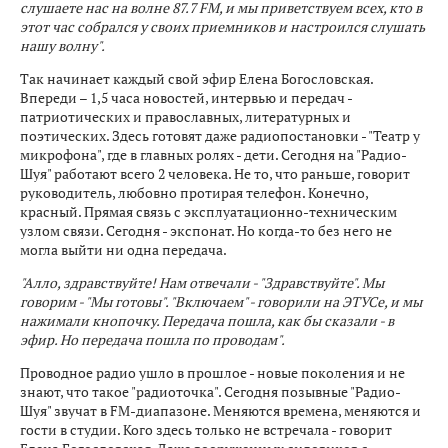
слушаете нас на волне 87.7 FM, и мы приветствуем всех, кто в
этот час собрался у своих приемников и настроился слушать
нашу волну".
Так начинает каждый свой эфир Елена Богословская.
Впереди – 1,5 часа новостей, интервью и передач -
патриотических и православных, литературных и
поэтических. Здесь готовят даже радиопостановки - "Театр у
микрофона", где в главных ролях - дети. Сегодня на "Радио-
Шуя" работают всего 2 человека. Не то, что раньше, говорит
руководитель, любовно протирая телефон. Конечно,
красный. Прямая связь с эксплуатационно-техническим
узлом связи. Сегодня - экспонат. Но когда-то без него не
могла выйти ни одна передача.
"Алло, здравствуйте! Нам отвечали - "Здравствуйте". Мы
говорим - "Мы готовы". "Включаем" - говорили на ЭТУСе, и мы
нажимали кнопочку. Передача пошла, как бы сказали - в
эфир. Но передача пошла по проводам".
Проводное радио ушло в прошлое - новые поколения и не
знают, что такое "радиоточка". Сегодня позывные "Радио-
Шуя" звучат в FM-диапазоне. Меняются времена, меняются и
гости в студии. Кого здесь только не встречала - говорит