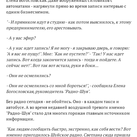
Елена Богословская. Даже вооруженных силовиков с
автоматами - нагрянули прямо во время записи интервью с
одним бизнесменом.
" - И прямиком идут в студию - как потом выяснилось, к этому
предпринимателю, его арестовывать.
- А у вас эфир?
- А у нас идет запись! Я не могу - я закрываю дверь, и говорю:
"А я вас не пущу!". Мне: "Как не пустите?" - "Так! У нас идет
запись. Вот когда закончится запись - тогда и пойдете. А
сейчас нет!". Вот так вот встала, руки в боки...
- Они не осмелились?
- Они не осмелились со мной бороться!", - сообщила Елена
Богословская, руководитель "Радио-Шуя".
Без радио сегодня - не обойтись. Оно - в каждом такси и
автобусе. А во время недавней воздушной тревоги именно
"Радио-Шуя" стало для многих горожан главным источником
информации.
"Как людям сообщить быстро, экстренно, как себя вести? Вот
именно пригодилось Шуйское радио. Светлана сюда пришла