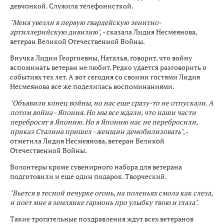
девчонкой. Служила телефонисткой.
"Меня увезли в первую гвардейскую зенитно-
артиллерийскую дивизию",
- сказала Лидия Несмеянова,
ветеран Великой Отечественной Войны.
Внучка Лидии Георгиевны, Наталья, говорит, что войну
вспоминать ветеран не любит. Редко удается разговорить о
событиях тех лет. А вот сегодня со своими гостями Лидия
Несмеянова все же поделилась воспоминаниями.
"Объявили конец войны, но нас еще сразу-то не отпускали. А
потом война - Япония. Но мы все ждали, что наши части
перебросят в Японию. Но в Японию нас не перебросили,
приказ Сталина пришел - женщин демобилизовать"
, -
отметила Лидия Несмеянова, ветеран Великой
Отечественной Войны.
Волонтеры кроме сувенирного набора для ветерана
подготовили и еще один подарок. Творческий.
"Вьется в тесной печурке огонь, на поленьях смола как слеза,
и поет мне в землянке гармонь про улыбку твою и глаза".
Такие трогательные поздравления ждут всех ветеранов