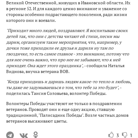
Великой Отечественной, живущих в Ивановской области. Их
в регионе 52. И для каждого ценно внимание и уважение со
стороны особенно подрастающего поколения, ради жизни
которого они и воевали.
"Приходит много людей, поздравляют. Я воспитываю своих
детей так, что они с детства читают ей стихи, песни мы
дарим, организуем такие мероприятия, что, например, у
дочки тоже приходили ее друзья и дарили ну там по
гвоздичке, то есть самое главное - это внимание, потому что
для нее очень важно, что про нее не забывают, что к ней
приходят. Она ждет этого праздника",
- сообщила Наталья
Виднова, внучка ветерана ВОВ.
"Когда приходишь и даришь людям какое-то тепло и любовь,
ты даже не задумываешься о том, что тебе за это будет",
-
поделилась Таисия Соловьева, волонтер Победы.
Волонтеры Победы участвуют не только в поздравлении
ветеранов. Проводят они и еще одну акцию, ставшую
традиционной, "Палисадник Победы". Возле частных домов
ветеранов высаживают цветы.
3
1