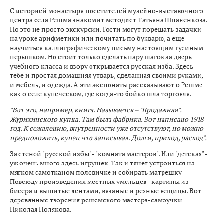
С историей монастыря посетителей музейно-выставочного
центра села Решма знакомит методист Татьяна Шпаненкова.
Но это не просто экскурсии. Гости могут порешать задачки
на уроке арифметики или почитать по букварю, а еще
научиться каллиграфическому письму настоящим гусиным
перышком. Но стоит только сделать пару шагов за дверь
учебного класса и взору открывается русская изба. Здесь
тебе и простая домашняя утварь, сделанная своими руками,
и мебель, и одежда. А эти экспонаты рассказывают о Решме
как о селе купеческом, где когда-то бойко шла торговля.
"Вот это, например, книга. Называется – "Продажная".
Журихинского купца. Там была фабрика. Вот написано 1918
год. К сожалению, внутренности уже отсутствуют, но можно
предположить, купец что записывал. Долги, приход, расход".
За стеной "русской избы" - "комната мастеров". Или "детская" -
уж очень много здесь игрушек. Так и тянет устроиться на
мягком самотканом половичке и собирать матрешку.
Повсюду произведения местных умельцев - картины из
бисера и вышитые лентами, вязаные и резные вещицы. Вот
деревянные творения решемского мастера-самоучки
Николая Полякова.