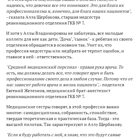
надеюсь, что девочки все это понимают. Это для блага их
профессионализма и, конечно, для блага наших пациентов"
,
- сказала Алла Щербакова, старшая медсестра
реанимационного отделения ГКБ № 7.
И хотя у Аллы Владимировны не забалуешь, все молодые
коллеги для нее как дети. "Доча", "сынок" - к ребятам из своего
отделения обращается в основном так. Учит их, что
профессия медсестры или медбрата не терпит ошибок, и
главное в ней - ответственность.
"Средний медицинский персонал - правая рука врача. То
есть, мы должны делать все, что говорит врач и быть
профессионалами своего дела в любом случае. Потому что от
нас зависит работа врача и жизнь пациента"
, - поделился
Евгений Железнов, медицинский брат-анестезист
реанимационного отделения ГКБ № 7.
Медицинские сестры говорят, в этой профессии важно
многое: самодисциплина, собранность, спокойствие,
твердая теоретическая и практическая база. Тогда - это
высший пилотаж. Так характеризуют и Аллу Щербакову.
"Если я буду работать с ней, я знаю, что это будут самые