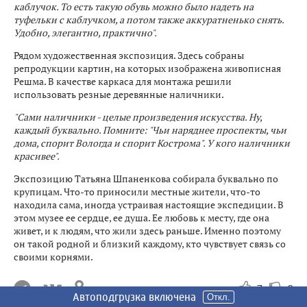
каблучок. То есть такую обувь можно было надеть на
туфельки с каблучком, а потом также аккуратненько снять.
Удобно, элегантно, практично".
Рядом художественная экспозиция. Здесь собраны
репродукции картин, на которых изображена живописная
Решма. В качестве каркаса для монтажа решили
использовать резные деревянные наличники.
"Сами наличники - целые произведения искусства. Ну,
каждый буквально. Помните: "Чьи наряднее проспекты, чьи
дома, спорит Вологда и спорит Кострома". У кого наличники
красивее".
Экспозицию Татьяна Шпаненкова собирала буквально по
крупицам. Что-то приносили местные жители, что-то
находила сама, иногда устраивая настоящие экспедиции. В
этом музее ее сердце, ее душа. Ее любовь к месту, где она
живет, и к людям, что жили здесь раньше. Именно поэтому
он такой родной и близкий каждому, кто чувствует связь со
своими корнями.
7
0
Автоподгрузка включена
Автоподгрузка включена
Автоподгрузка включена
Автоподгрузка включена
Автоподгрузка включена
Автоподгрузка включена
Откл.
Откл.
Откл.
Откл.
Откл.
Откл.