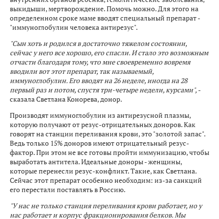
выкидыши, мертворождение. Помочь можно. Для этого на
определенном сроке маме вводят специальный препарат -
"иммуноглобулин человека антирезус".
"Сын хоть и родился в достаточно тяжелом состоянии,
сейчас у него все хорошо, его спасли. И стало это возможным
отчасти благодаря тому, что мне своевременно вовремя
вводили вот этот препарат, так называемый,
иммуноглобулин. Его вводят на 26 неделе, иногда на 28
первый раз и потом, спустя три-четыре недели, курсами",
-
сказала Светлана Конорева, донор.
Производят иммуноглобулин из антирезусной плазмы,
которую получают от резус-отрицательных доноров. Как
говорят на станции переливания крови, это "золотой запас".
Ведь только 15% доноров имеют отрицательный резус-
фактор. При этом не все готовы пройти иммунизацию, чтобы
выработать антитела. Идеальные доноры - женщины,
которые перенесли резус-конфликт. Такие, как Светлана.
Сейчас этот препарат особенно необходим: из-за санкций
его перестали поставлять в Россию.
"У нас не только станция переливания крови работает, но у
нас работает и корпус фракционирования белков. Мы