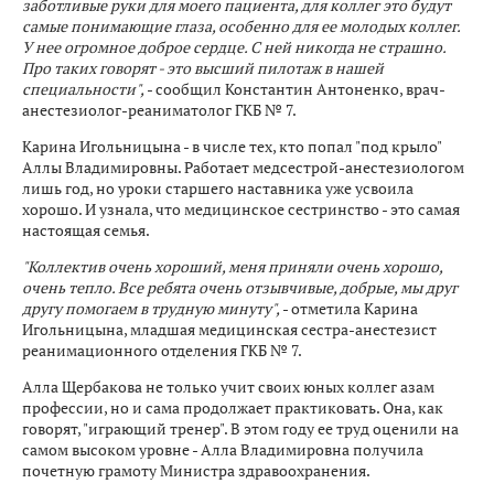
заботливые руки для моего пациента, для коллег это будут
самые понимающие глаза, особенно для ее молодых коллег.
У нее огромное доброе сердце. С ней никогда не страшно.
Про таких говорят - это высший пилотаж в нашей
специальности",
- сообщил Константин Антоненко, врач-
анестезиолог-реаниматолог ГКБ № 7.
Карина Игольницына - в числе тех, кто попал "под крыло"
Аллы Владимировны. Работает медсестрой-анестезиологом
лишь год, но уроки старшего наставника уже усвоила
хорошо. И узнала, что медицинское сестринство - это самая
настоящая семья.
"Коллектив очень хороший, меня приняли очень хорошо,
очень тепло. Все ребята очень отзывчивые, добрые, мы друг
другу помогаем в трудную минуту",
- отметила Карина
Игольницына, младшая медицинская сестра-анестезист
реанимационного отделения ГКБ № 7.
Алла Щербакова не только учит своих юных коллег азам
профессии, но и сама продолжает практиковать. Она, как
говорят, "играющий тренер". В этом году ее труд оценили на
самом высоком уровне - Алла Владимировна получила
почетную грамоту Министра здравоохранения.