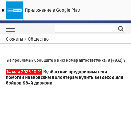
Приложение в Google Play
ГТРК «Ивтелерадио»
18
°C
09 августа 08:35
Сюжеты > Общество
е проблемы? Сообщите о них! Номер автоответчика:
8 (4932) 930-93
14 мая 2025 10:21
Кузбасские предприниматели
помогли ивановским волонтерам купить вездеход для
бойцов 98-й дивизии