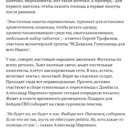
Конечно, медикаменты. Вот такие аптечки, к примеру, - для
первого эшелона, чтобы оказать помощь в первые минуты
после ранения.
"Эластичные пакеты перевязочные, турникет для остановки
кровотечения, ножницы, чтобы резать одежду,
кровоостанавливающие средства, ожогозаживляющие,
небольшой набор таблеток",
- отметил Сергей Трофимов,
участник волонтерской группы "98 Дивизия. Гумпомощь для
всех Наших".
У нас, говорят, настоящее народное движение. Филиалы по
всему региону. Льют окопные свечи, шьют постельные
комплекты, плетут маскировочные сети. В них, кстати,
вплетают ленты с молитвой. Верят во спасение солдат.
Приходят сюда все неравнодушные. Причем, активно
участвуют в сборе гумпомощи и переселенцы с Донбасса.
Александр Марченко принес сегодня очередную посылку.
Живет в пункте временного размещения. Подарки для
бойцов СВО собирает на свою скромную пенсию.
"Не будет их, не будет и нас. Выбора нет. Пытаемся, собираем.
Если что не так, пусть не обессудят ребята. Ну, хоть какая-то
помощь от нас",
- сказал Александр Марченко.