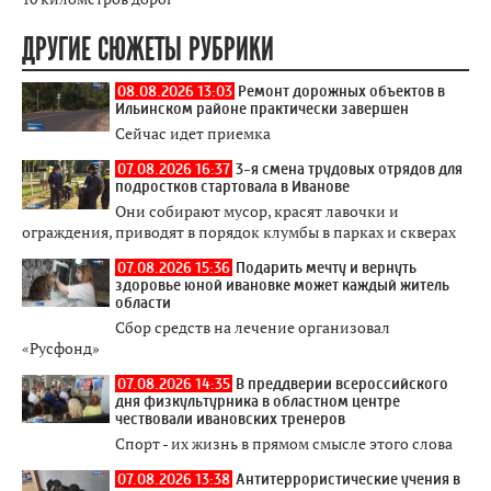
ДРУГИЕ СЮЖЕТЫ РУБРИКИ
08.08.2026 13:03
Ремонт дорожных объектов в
Ильинском районе практически завершен
Сейчас идет приемка
07.08.2026 16:37
3-я смена трудовых отрядов для
подростков стартовала в Иванове
Они собирают мусор, красят лавочки и
ограждения, приводят в порядок клумбы в парках и скверах
07.08.2026 15:36
Подарить мечту и вернуть
здоровье юной ивановке может каждый житель
области
Сбор средств на лечение организовал
«Русфонд»
07.08.2026 14:35
В преддверии всероссийского
дня физкультурника в областном центре
чествовали ивановских тренеров
Спорт - их жизнь в прямом смысле этого слова
07.08.2026 13:38
Антитеррористические учения в