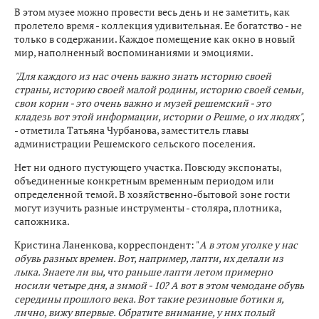
В этом музее можно провести весь день и не заметить, как
пролетело время - коллекция удивительная. Ее богатство - не
только в содержании. Каждое помещение как окно в новый
мир, наполненный воспоминаниями и эмоциями.
"Для каждого из нас очень важно знать историю своей
страны, историю своей малой родины, историю своей семьи,
свои корни - это очень важно и музей решемский - это
кладезь вот этой информации, истории о Решме, о их людях",
- отметила Татьяна Чурбанова, заместитель главы
администрации Решемского сельского поселения.
Нет ни одного пустующего участка. Повсюду экспонаты,
объединенные конкретным временным периодом или
определенной темой. В хозяйственно-бытовой зоне гости
могут изучить разные инструменты - столяра, плотника,
сапожника.
Кристина Ланенкова, корреспондент: "
А в этом уголке у нас
обувь разных времен. Вот, например, лапти, их делали из
лыка. Знаете ли вы, что раньше лапти летом примерно
носили четыре дня, а зимой - 10? А вот в этом чемодане обувь
середины прошлого века. Вот такие резиновые ботики я,
лично, вижу впервые. Обратите внимание, у них полый