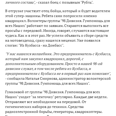
личного состава",
- сказал боец с позывным "Рубль".
В отгрузке участвует отец бойца, который и будет водителем
этой супер-машины. Ребята сами попросили именно
квадроцикл. Волонтеры группы "98 Дивизия. Гумпомощь для
всех Наших" работают по заявкам. Стараются выполнить все
просьбы с передовой. Иногда, говорят, случаются настоящие
чудеса. Как и в этот раз. Не успели объявить о сборе средств
на мотовездеход, сразу нашелся меценат. Уже появился
слоган: "Из Кузбасса - на Донбасс".
"У нас нашелся волшебник. Это предприниматель с Кузбасса,
который нам закупил квадроцикл, дорогой, с
дополнительным оборудованием. Просто в нашей 98-ой
дивизии служат, в том числе ребята из Кузбасса, и
предприниматели с Кузбасса не в первый раз нам помогают",
- сообщила Наталья Смирнова, администратор волонтерской
группы "98 Дивизия. Гумпомощь для всех Наших".
Гумконвой от группы "98 Дивизия. Гумпомощь для всех
Наших" уходит "за ленточку" регулярно. Каждые две недели.
Отправляют все необходимое на передовой. От
гигиенических наборов до техники. Средства
радиоэлектронной борьбы, генераторы, квадрокоптеры.