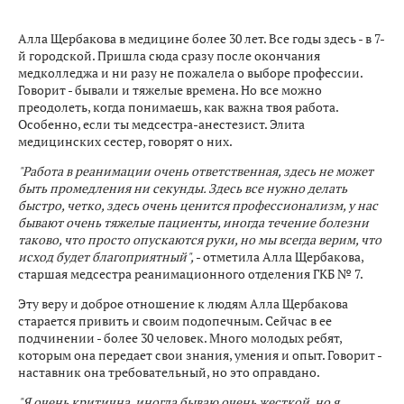
Алла Щербакова в медицине более 30 лет. Все годы здесь - в 7-
й городской. Пришла сюда сразу после окончания
медколледжа и ни разу не пожалела о выборе профессии.
Говорит - бывали и тяжелые времена. Но все можно
преодолеть, когда понимаешь, как важна твоя работа.
Особенно, если ты медсестра-анестезист. Элита
медицинских сестер, говорят о них.
"Работа в реанимации очень ответственная, здесь не может
быть промедления ни секунды. Здесь все нужно делать
быстро, четко, здесь очень ценится профессионализм, у нас
бывают очень тяжелые пациенты, иногда течение болезни
таково, что просто опускаются руки, но мы всегда верим, что
исход будет благоприятный",
- отметила Алла Щербакова,
старшая медсестра реанимационного отделения ГКБ № 7.
Эту веру и доброе отношение к людям Алла Щербакова
старается привить и своим подопечным. Сейчас в ее
подчинении - более 30 человек. Много молодых ребят,
которым она передает свои знания, умения и опыт. Говорит -
наставник она требовательный, но это оправдано.
"Я очень критична, иногда бываю очень жесткой, но я