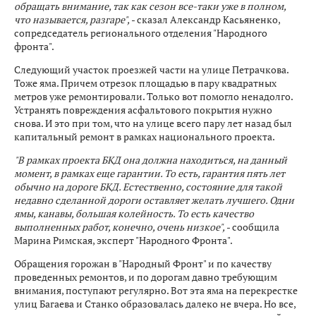
обращать внимание, так как сезон все-таки уже в полном,
что называется, разгаре",
- сказал Александр Касьяненко,
сопредседатель регионального отделения "Народного
фронта".
Следующий участок проезжей части на улице Петрачкова.
Тоже яма. Причем отрезок площадью в пару квадратных
метров уже ремонтировали. Только вот помогло ненадолго.
Устранять повреждения асфальтового покрытия нужно
снова. И это при том, что на улице всего пару лет назад был
капитальный ремонт в рамках национального проекта.
"В рамках проекта БКД она должна находиться, на данный
момент, в рамках еще гарантии. То есть, гарантия пять лет
обычно на дороге БКД. Естественно, состояние для такой
недавно сделанной дороги оставляет желать лучшего. Одни
ямы, канавы, большая колейность. То есть качество
выполненных работ, конечно, очень низкое",
- сообщила
Марина Римская, эксперт "Народного Фронта".
Обращения горожан в "Народный Фронт" и по качеству
проведенных ремонтов, и по дорогам давно требующим
внимания, поступают регулярно. Вот эта яма на перекрестке
улиц Багаева и Станко образовалась далеко не вчера. Но все,