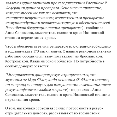
являемся единственными производителями в Российской
Федерации данного препарата. Основное направление,
которое мы сейчас как раз осваиваем, это
импортозамещение нашим, отечественным препаратом
иммуноглобулином человека антирезус и обеспечение всей
Российской Федерации нашим препаратом",
- сообщила
Анна Соловьева, заместитель главного врача Ивановской
станции переливания крови.
Чтобы обеспечить этим препаратом всю страну, необходимо
в год выпускать 170 тысяч ампул. С нашим регионом активно
работают соседние, плазму поставляют из Ярославской,
Костромской, Владимирской областей. Но потребность в
особых донорах остается.
"Мы привлекаем доноров резус-отрицательных, это
мужчины от 18 до 50 лет, либо женщины 48-50 лет и моложе,
но в период менопаузы для иммунизации и женщины после
резус-конфликта в любом возрасте", -
поделилась Анна
Соловьева, заместитель главного врача Ивановской станции
переливания крови.
О том, насколько серьезная сейчас потребность в резус-
отрицательных донорах, рассказывают во время своих