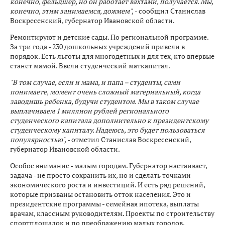
конечно, фельдшер, но он работает вахтами, получается. Мы,
конечно, этим занимаемся, дожмем",
- сообщил Станислав
Воскресенский, губернатор Ивановской области.
Ремонтируют и детские сады. По региональной программе.
За три года - 230 дошкольных учреждений привели в
порядок. Есть льготы для многодетных и для тех, кто впервые
станет мамой. Ввели студенческий маткапитал.
"В том случае, если и мама, и папа – студенты, сами
понимаете, момент очень сложный материальный, когда
заводишь ребенка, будучи студентом. Мы в таком случае
выплачиваем 1 миллион рублей регионального
студенческого капитала дополнительно к президентскому
студенческому капиталу. Надеюсь, это будет пользоваться
популярностью",
- отметил Станислав Воскресенский,
губернатор Ивановской области.
Особое внимание - малым городам. Губернатор настаивает,
задача - не просто сохранить их, но и сделать точками
экономического роста и инвестиций. И есть ряд решений,
которые призваны остановить отток населения. Это и
президентские программы - семейная ипотека, выплаты
врачам, классным руководителям. Проекты по строительству
спортплощадок и по преображению малых городов.