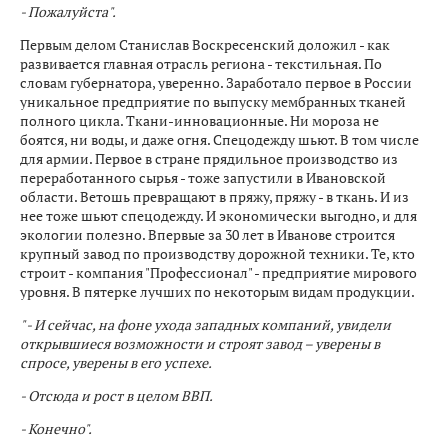
- Пожалуйста".
Первым делом Станислав Воскресенский доложил - как
развивается главная отрасль региона - текстильная. По
словам губернатора, уверенно. Заработало первое в России
уникальное предприятие по выпуску мембранных тканей
полного цикла. Ткани-инновационные. Ни мороза не
боятся, ни воды, и даже огня. Спецодежду шьют. В том числе
для армии. Первое в стране прядильное производство из
переработанного сырья - тоже запустили в Ивановской
области. Ветошь превращают в пряжу, пряжу - в ткань. И из
нее тоже шьют спецодежду. И экономически выгодно, и для
экологии полезно. Впервые за 30 лет в Иванове строится
крупный завод по производству дорожной техники. Те, кто
строит - компания "Профессионал" - предприятие мирового
уровня. В пятерке лучших по некоторым видам продукции.
" - И сейчас, на фоне ухода западных компаний, увидели
открывшиеся возможности и строят завод – уверены в
спросе, уверены в его успехе.
- Отсюда и рост в целом ВВП.
- Конечно".