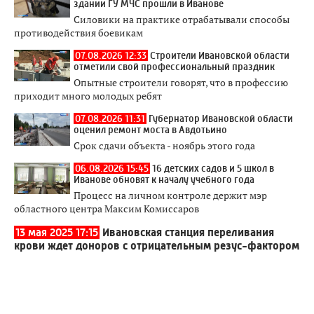
здании ГУ МЧС прошли в Иванове
Силовики на практике отрабатывали способы
противодействия боевикам
07.08.2026 12:33
Строители Ивановской области
отметили свой профессиональный праздник
Опытные строители говорят, что в профессию
приходит много молодых ребят
07.08.2026 11:31
Губернатор Ивановской области
оценил ремонт моста в Авдотьино
Срок сдачи объекта - ноябрь этого года
06.08.2026 15:45
16 детских садов и 5 школ в
Иванове обновят к началу учебного года
Процесс на личном контроле держит мэр
областного центра Максим Комиссаров
13 мая 2025 17:15
Ивановская станция переливания
крови ждет доноров с отрицательным резус-фактором