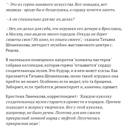
" - Это из серии наивного искусства. Вот лошадка, вот
медведь - вроде бы и безделушка, а сердцу хочется запеть.
- А он специально для вас их делал?
- Нет, он делал для себя, эти игрушки его дочери в Ярославль,
в Москву, они видели много городов. Откуда он берет
сюжеты свои? Из книг, из опыта своего",
- сказала Татьяна
Шпаненкова, методист музейно-выставочного центра с.
Решма.
В маленьком помещении напротив "комнаты мастеров"
собрана коллекция, которая горячо "отзывается" сердцу
создательницы музея. Это будуар, и в нем живут куклы. Как
признается Татьяна Шпаненкова, мимо такой игрушки она
пройти не может. Особенно если видит, что та брошена.
Забирает, если требуется, ремонтирует и, конечно, одевает.
Кристина Ланенкова, корреспондент:
"Каждую куколку
создательница музея старается привести в порядок. Причем
подходит к вопросу творчески. Вот у этой куколки,
например, не было ручек. Поэтому для нее сшили
прекрасный зимний наряд с муфтой. Получилась
прекрасная леди".