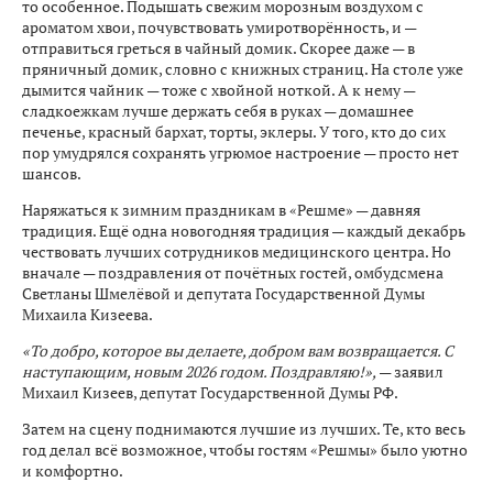
то особенное. Подышать свежим морозным воздухом с
ароматом хвои, почувствовать умиротворённость, и —
отправиться греться в чайный домик. Скорее даже — в
пряничный домик, словно с книжных страниц. На столе уже
дымится чайник — тоже с хвойной ноткой. А к нему —
сладкоежкам лучше держать себя в руках — домашнее
печенье, красный бархат, торты, эклеры. У того, кто до сих
пор умудрялся сохранять угрюмое настроение — просто нет
шансов.
Наряжаться к зимним праздникам в «Решме» — давняя
традиция. Ещё одна новогодняя традиция — каждый декабрь
чествовать лучших сотрудников медицинского центра. Но
вначале — поздравления от почётных гостей, омбудсмена
Светланы Шмелёвой и депутата Государственной Думы
Михаила Кизеева.
«То добро, которое вы делаете, добром вам возвращается. С
наступающим, новым 2026 годом. Поздравляю!»,
— заявил
Михаил Кизеев, депутат Государственной Думы РФ.
Затем на сцену поднимаются лучшие из лучших. Те, кто весь
год делал всё возможное, чтобы гостям «Решмы» было уютно
и комфортно.