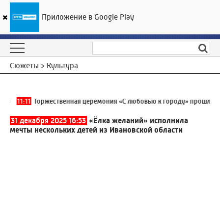
Приложение в Google Play
ГТРК «Ивтелерадио»
24
°C
08 августа 11:20
Сюжеты > Культура
0
11:11
Торжественная церемония «С любовью к городу» прошла в Ив
31 декабря 2025 16:53
«Ёлка желаний» исполнила
мечты нескольких детей из Ивановской области