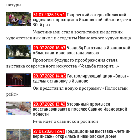
натуры
31.07.2026 15:44
Творческий лагерь «Волжский
художник» проходит в Ивановской области уже в
30-й раз
Участниками стали воспитанники детских
художественных школ и студенты Ивановского худучилища
29.07.2026 16:47
Усадьбу Рагозина в Ивановской
области активно восстанавливают
Прологом будущего преображения стала
выставка современного искусства «Усадьба говорит...»
29.07.2026 14:45
Гастролирующий цирк «Виват»
сделал остановку в Иванове
Он представил новую программу «Полосатый
рейс»
29.07.2026 13:43
Утерянный промысел
восстанавливают в поселке Савино Ивановской
области
Речь идет о савинской росписи
27.07.2026 12:41
Традиционная выставка «Летний
вернисаж» открылась в ивановском Доме