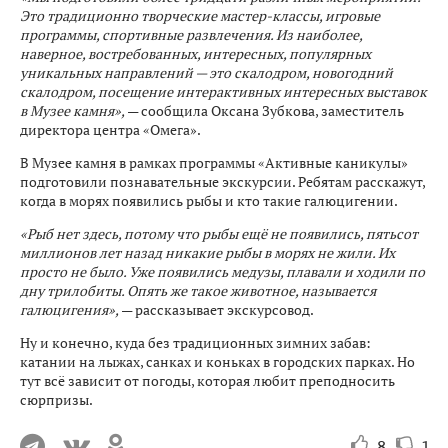
Это традиционно творческие мастер-классы, игровые
программы, спортивные развлечения. Из наиболее,
наверное, востребованных, интересных, популярных
уникальных направлений — это скалодром, новогодний
скалодром, посещение интерактивных интересных выставок
в Музее камня»,
— сообщила Оксана Зубкова, заместитель
директора центра «Омега».
В Музее камня в рамках программы «Активные каникулы»
подготовили познавательные экскурсии. Ребятам расскажут,
когда в морях появились рыбы и кто такие галюцигении.
«Рыб нет здесь, потому что рыбы ещё не появились, пятьсот
миллионов лет назад никакие рыбы в морях не жили. Их
просто не было. Уже появились медузы, плавали и ходили по
дну трилобиты. Опять же такое животное, называется
галюцигения»,
— рассказывает экскурсовод.
Ну и конечно, куда без традиционных зимних забав:
катании на лыжах, санках и коньках в городских парках. Но
тут всё зависит от погоды, которая любит преподносить
сюрпризы.
8
1