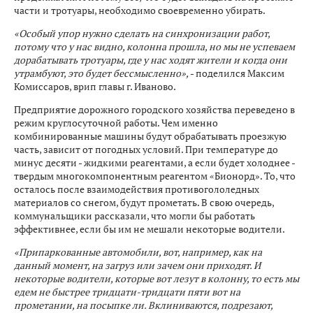
части и тротуары, необходимо своевременно убирать.
«Особый упор нужно сделать на синхронизации работ,
потому что у нас видно, колонна прошла, но мы не успеваем
дорабатывать тротуары, где у нас ходят жители и когда они
утрамбуют, это будет бессмысленно»,
- поделился Максим
Комиссаров, врип главы г. Иваново.
Предприятие дорожного городского хозяйства переведено в
режим круглосуточной работы. Чем именно
комбинированные машины будут обрабатывать проезжую
часть, зависит от погодных условий. При температуре до
минус десяти - жидкими реагентами, а если будет холоднее -
твердым многокомпонентным реагентом «Бионорд». То, что
осталось после взаимодействия противогололедных
материалов со снегом, будут прометать. В свою очередь,
коммунальщики рассказали, что могли бы работать
эффективнее, если бы им не мешали некоторые водители.
«Припаркованные автомобили, вот, например, как на
данный момент, на загруз или зачем они приходят. И
некоторые водители, которые вот лезут в колонну, то есть мы
едем не быстрее тридцати-тридцати пяти вот на
прометании, на посыпке ли. Вклиниваются, подрезают,