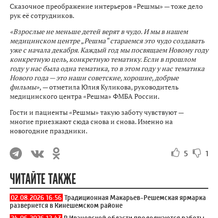
Сказочное преображение интерьеров «Решмы» — тоже дело
рук её сотрудников.
«Взрослые не меньше детей верят в чудо. И мы в нашем
медицинском центре „Решма“ стараемся это чудо создавать
уже с начала декабря. Каждый год мы посвящаем Новому году
конкретную цель, конкретную тематику. Если в прошлом
году у нас была одна тематика, то в этом году у нас тематика
Нового года — это наши советские, хорошие, добрые
фильмы»,
— отметила Юлия Куликова, руководитель
медицинского центра «Решма» ФМБА России.
Гости и пациенты «Решмы» такую заботу чувствуют —
многие приезжают сюда снова и снова. Именно на
новогодние праздники.
5
1
ЧИТАЙТЕ ТАКЖЕ
02.08.2026 16:56
Традиционная Макарьев-Решемская ярмарка
развернется в Кинешемском районе
24.06.2026 12:43
В Ивановской области продолжаются работы