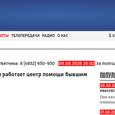
ЖЕТЫ
ТЕЛЕПЕРЕДАЧИ
РАДИО
О НАС
8
а:
8 (4932) 930-930
09.08.2026 20:02
За полгода погр
я работает центр помощи бывшим
ПОПУЛ
06.08.2
ивановс
Они кас
олимпи
01.08.2