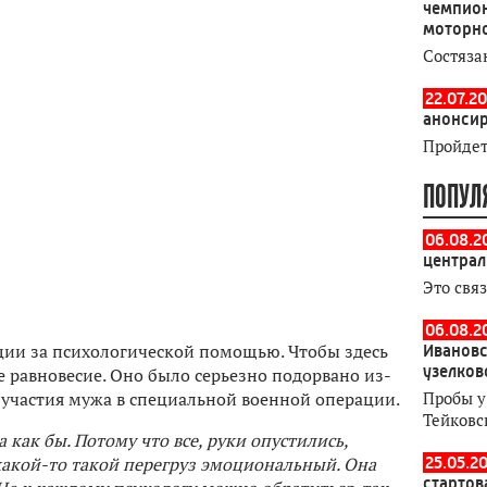
чемпион
моторн
Состяза
22.07.20
анонсир
Пройдет
ПОПУЛ
06.08.2
централ
Это свя
06.08.20
ции за психологической помощью. Чтобы здесь
Ивановс
узелков
 равновесие. Оно было серьезно подорвано из-
 участия мужа в специальной военной операции.
Пробы у
Тейковс
 как бы. Потому что все, руки опустились,
 какой-то такой перегруз эмоциональный. Она
25.05.20
стартов