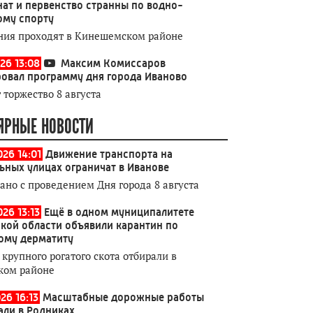
ат и первенство странны по водно-
ому спорту
ния проходят в Кинешемском районе
26 13:08
Максим Комиссаров
овал программу дня города Иваново
 торжество 8 августа
ЯРНЫЕ НОВОСТИ
026 14:01
Движение транспорта на
ьных улицах ограничат в Иванове
зано с проведением Дня города 8 августа
26 13:13
Ещё в одном муниципалитете
кой области объявили карантин по
ому дерматиту
 крупного рогатого скота отбирали в
ком районе
26 16:13
Масштабные дорожные работы
али в Родниках