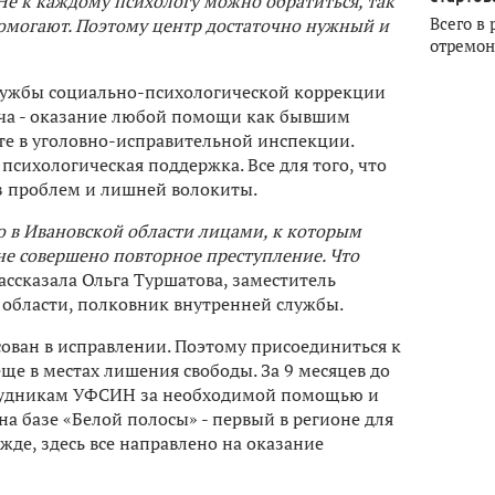
Не к каждому психологу можно обратиться, так
Всего в 
 помогают. Поэтому центр достаточно нужный и
отремон
лужбы социально-психологической коррекции
дача - оказание любой помощи как бывшим
ете в уголовно-исправительной инспекции.
психологическая поддержка. Все для того, что
з проблем и лишней волокиты.
о в Ивановской области лицами, к которым
е совершено повторное преступление. Что
ассказала Ольга Туршатова, заместитель
области, полковник внутренней службы.
сован в исправлении. Поэтому присоединиться к
е в местах лишения свободы. За 9 месяцев до
трудникам УФСИН за необходимой помощью и
а базе «Белой полосы» - первый в регионе для
де, здесь все направлено на оказание