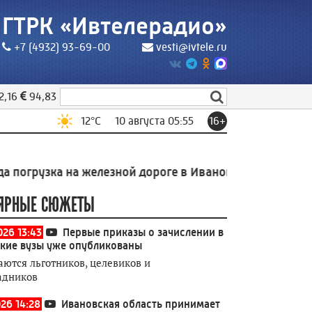
ГТРК «Ивтелерадио»
+7 (4932) 93-69-00
vesti@ivtele.ru
2,16
94,83
12
°C
10 августа 05:55
16+
узка на железной дороге в Ивановской области выросл
ЯРНЫЕ СЮЖЕТЫ
026 13:43
Первые приказы о зачислении в
кие вузы уже опубликованы
аются льготников, целевиков и
адников
026 14:28
Ивановская область принимает