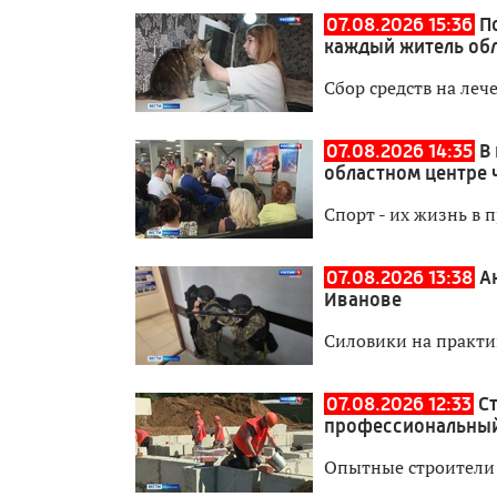
07.08.2026 15:36
П
каждый житель об
Сбор средств на леч
07.08.2026 14:35
В
областном центре 
Спорт - их жизнь в 
07.08.2026 13:38
А
Иванове
Силовики на практи
07.08.2026 12:33
С
профессиональный
Опытные строители 