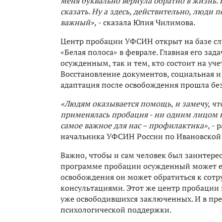
меня буквально вернула обратно в жизнь. 
сказать. Ну а здесь, действительно, люди
важный»,
- сказала Юлия Чилимова.
Центр пробации УФСИН открыт на базе с
«Белая полоса» в феврале. Главная его за
осужденным, так и тем, кто состоит на уч
Восстановление документов, социальная и 
адаптация после освобождения прошла бе
«Людям оказывается помощь, и замечу, чт
применялась пробация - ни одним лицом н
самое важное для нас – профилактика», -
р
начальника УФСИН России по Ивановской 
Важно, чтобы и сам человек был заинтере
программе пробации осужденный может ещ
освобождения он может обратиться к со
консультациями. Этот же центр пробации н
уже освободившихся заключенных. И в преж
психологической поддержки.