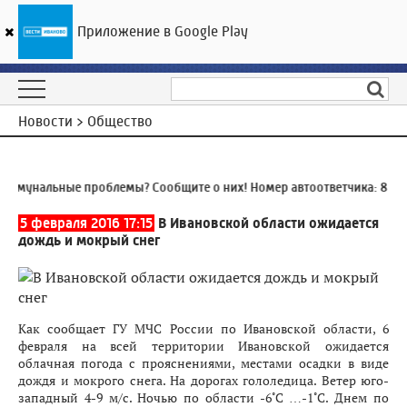
Приложение в Google Play
ГТРК «Ивтелерадио»
14
°C
10 августа 07:38
Новости > Общество
ммунальные проблемы? Сообщите о них! Номер автоответчика:
8 (49
5 февраля 2016 17:15
В Ивановской области ожидается
дождь и мокрый снег
Как сообщает ГУ МЧС России по Ивановской области, 6
февраля на всей территории Ивановской ожидается
облачная погода с прояснениями, местами осадки в виде
дождя и мокрого снега. На дорогах гололедица. Ветер юго-
западный 4-9 м/с. Ночью по области -6˚С …-1˚С. Днем по