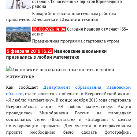
осталось 15 населенных пунктов Юрьевецкого
района
К аварийно-восстановительным работам
привлечено 32 человека и 10 единиц техники
08.08.2026 14:04
Сегодня Иваново отмечает 155-
летие
Праздничная программа стартовала утром
5 февраля 2016 16:23
Ивановские школьники
признались в любви математике
Как сообщает
Департамент образования Ивановской
области
,
стали известны победители Всероссийской акции
«Я люблю математику». В конце ноября 2015 года стартовала
Всероссийская акция «Я люблю математику». Акция
проводилась Минобрнауки России на площадках
социальных сетей «Вконтакте» и «Instagram» с целью
популяризации предмета. Для участия в интерактивном
проекте необходимо было сделать фотографии,