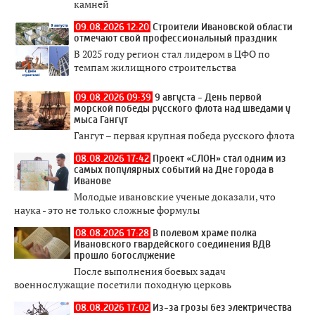
камней
09.08.2026 12:20
Строители Ивановской области
отмечают свой профессиональный праздник
В 2025 году регион стал лидером в ЦФО по
темпам жилищного строительства
09.08.2026 09:39
9 августа - День первой
морской победы русского флота над шведами у
мыса Гангут
Гангут – первая крупная победа русского флота
08.08.2026 17:42
Проект «СЛОН» стал одним из
самых популярных событий на Дне города в
Иванове
Молодые ивановские ученые доказали, что
наука - это не только сложные формулы
08.08.2026 17:28
В полевом храме полка
Ивановского гвардейского соединения ВДВ
прошло богослужение
После выполнения боевых задач
военнослужащие посетили походную церковь
08.08.2026 17:02
Из-за грозы без электричества