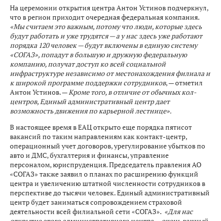
На церемонии открытия центра Антон Устинов подчеркнул,
что в регион приходит очередная федеральная компания.
«Мы считаем это важным, потому что люди, которые здесь
будут работать и уже трудятся — а у нас здесь уже работают
порядка 120 человек — будут включены в единую систему
«СОГАЗ», попадут в большую и дружную федеральную
компанию, получат доступ ко всей социальной
инфраструктуре независимо от местонахождения филиала и
к широкой программе поддержки сотрудников
, — отметил
Антон Устинов. —
Кроме того, в отличие от обычных кол-
центров, Единый административный центр дает
возможность движения по карьерной лестнице».
В настоящее время в ЕАЦ открыто еще порядка пятисот
вакансий по таким направлениям как контакт-центр,
операционный учет договоров, урегулирование убытков по
авто и ДМС, бухгалтерия и финансы, управление
персоналом, юриспруденция. Председатель правления АО
«СОГАЗ» также заявил о планах по расширению функций
центра и увеличению штатной численности сотрудников в
перспективе до тысячи человек. Единый административный
центр будет заниматься сопровождением страховой
деятельности всей филиальной сети «СОГАЗ».
«Для нас
открытие этого административного центра — очень важный