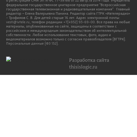
о регистрации СМИ Эл № ФС 77-59166 от 22 августа 2014 года. Учредитель
федеральное государственное унитарное предприятие "Всероссийская
государственная телевизионная и радиовещательная компания". Главный
редактор – Елена Валерьевна Панина. Редактор сайта ГТРК «Ивтелерадио»
- Трофимов С. В. Для детей старше 16 лет. Адрес электронной почты:
vesti@ivtele.ru
, телефон редакции
+7(4932) 93-69-00
. Все права на любые
материалы, опубликованные на сайте, защищены в соответствии с
российским и международным законодательством об интеллектуальной
собственности. Любое использование текстовых, фото, аудио и
видеоматериалов возможно только с согласия правообладателя (ВГТРК).
Персональные данные (ФЗ 152).
Разработка сайта
thisislogic.ru