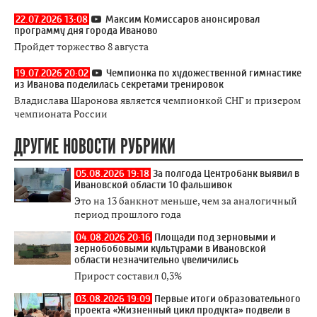
22.07.2026 13:08
Максим Комиссаров анонсировал
программу дня города Иваново
Пройдет торжество 8 августа
19.07.2026 20:02
Чемпионка по художественной гимнастике
из Иванова поделилась секретами тренировок
Владислава Шаронова является чемпионкой СНГ и призером
чемпионата России
ДРУГИЕ НОВОСТИ РУБРИКИ
05.08.2026 19:18
За полгода Центробанк выявил в
Ивановской области 10 фальшивок
Это на 13 банкнот меньше, чем за аналогичный
период прошлого года
04.08.2026 20:16
Площади под зерновыми и
зернобобовыми культурами в Ивановской
области незначительно увеличились
Прирост составил 0,3%
03.08.2026 19:09
Первые итоги образовательного
проекта «Жизненный цикл продукта» подвели в