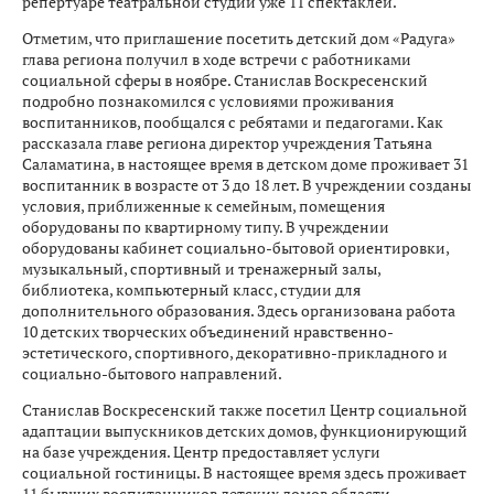
репертуаре театральной студии уже 11 спектаклей.
Отметим, что приглашение посетить детский дом «Радуга»
глава региона получил в ходе встречи с работниками
социальной сферы в ноябре. Станислав Воскресенский
подробно познакомился с условиями проживания
воспитанников, пообщался с ребятами и педагогами. Как
рассказала главе региона директор учреждения Татьяна
Саламатина, в настоящее время в детском доме проживает 31
воспитанник в возрасте от 3 до 18 лет. В учреждении созданы
условия, приближенные к семейным, помещения
оборудованы по квартирному типу. В учреждении
оборудованы кабинет социально-бытовой ориентировки,
музыкальный, спортивный и тренажерный залы,
библиотека, компьютерный класс, студии для
дополнительного образования. Здесь организована работа
10 детских творческих объединений нравственно-
эстетического, спортивного, декоративно-прикладного и
социально-бытового направлений.
Станислав Воскресенский также посетил Центр социальной
адаптации выпускников детских домов, функционирующий
на базе учреждения. Центр предоставляет услуги
социальной гостиницы. В настоящее время здесь проживает
11 бывших воспитанников детских домов области.