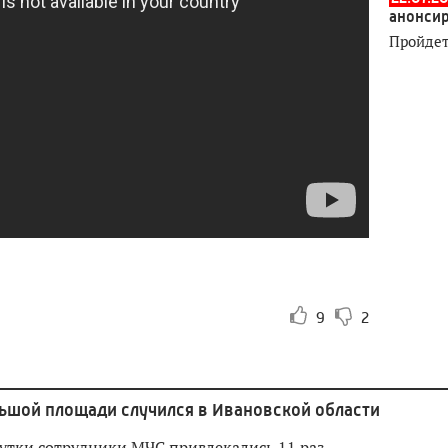
анонсир
Пройдет
9
2
ьшой площади случился в Ивановской области
сутки сотрудники МЧС привлекались 11 раз