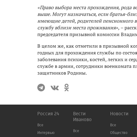
«Право выбора места прохождения, рода 
выше. Могут назначаться, если братья-близ
имеющие детей, родителей пенсионного во
службу вблизи места проживания»,
– расс
председателя призывной комиссии Влади
В целом же, как отметили в призывной ко
годных для прохождения службы по состоя
заболевания психики, костей, легких и се
службе в армии, сотрудники военкомата 
защитников Родины.
Россия 24
Вести
Новости
Иваново
Все
Все
Все
Интервью
Общество