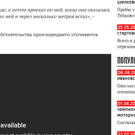
узелков
е, а потом проехал по ней, когда она оказалась
Пробы у
Тейковс
по ней и через несколько метров встал»
, –
25.05.20
стартов
Обстоятельства произошедшего уточняются.
Всего в 
отремон
ПОПУЛ
06.08.2
ивановс
Они кас
олимпи
01.08.2
чемпион
моторн
Состяза
22.07.20