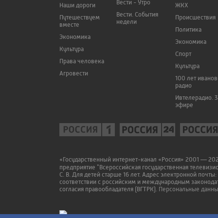
Вести - Утро
Наши дороги
ЖКХ
Вести. События
Путешествуем
Происшествия
недели
вместе
Политика
Экономика
Экономика
Культура
Спорт
Права человека
Культура
Агровести
100 лет ивано
радио
Ивтелерадио. 3
эфире
«Государственный интернет-канал «Россия» 2001 — 2022
предприятие "Всероссийская государственная телевизи
С. В. Для детей старше 16 лет. Адрес электронной почты:
соответствии с российским и международным законодат
согласия правообладателя (ВГТРК).
Персональные данные