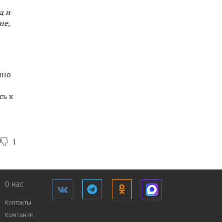
д и
не,
чно
сь к
1
О нас
Контакты
Компания