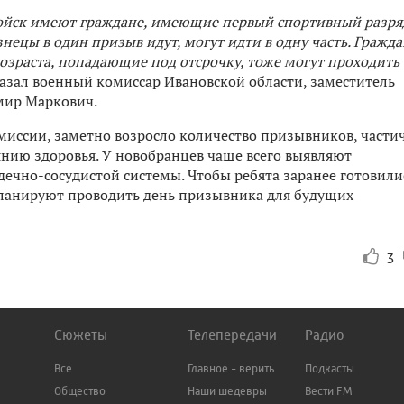
войск имеют граждане, имеющие первый спортивный разря
нецы в один призыв идут, могут идти в одну часть. Гражда
зраста, попадающие под отсрочку, тоже могут проходить
казал военный комиссар Ивановской области, заместитель
мир Маркович.
миссии, заметно возросло количество призывников, части
нию здоровья. У новобранцев чаще всего выявляют
рдечно-сосудистой системы. Чтобы ребята заранее готовили
планируют проводить день призывника для будущих
3
Сюжеты
Телепередачи
Радио
Все
Главное - верить
Подкасты
Общество
Наши шедевры
Вести FM