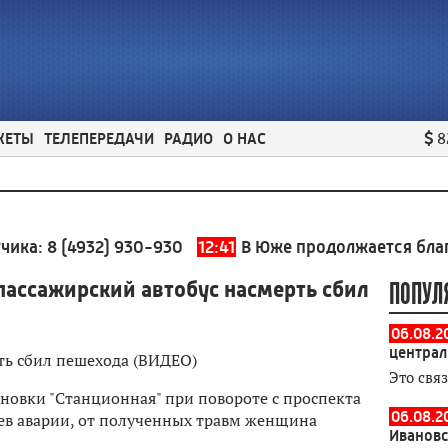
ЖЕТЫ
ТЕЛЕПЕРЕДАЧИ
РАДИО
О НАС
8
8 (4932) 930-930
12:41
В Юже продолжается благоустр
пассажирский автобус насмерть сбил
ПОПУЛ
06.08.2
централ
Это свя
ановки "Станционная" при повороте с проспекта
06.08.20
ев аварии, от полученных травм женщина
Ивановс