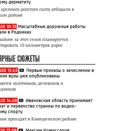
ому дерматиту
 крупного рогатого скота отбирали в
ком районе
26 16:13
Масштабные дорожные работы
али в Родниках
районе за этот сезон планируется
тировать 10 километров дорог
ЯРНЫЕ СЮЖЕТЫ
026 13:43
Первые приказы о зачислении в
кие вузы уже опубликованы
аются льготников, целевиков и
адников
026 14:28
Ивановская область принимает
ат и первенство странны по водно-
ому спорту
ния проходят в Кинешемском районе
26 13:08
Максим Комиссаров