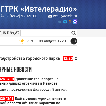
ГТРК «Ивтелерадио»
+7 (4932) 93-69-00
vesti@ivtele.ru
2,16
94,83
21
°C
09 августа 13:20
16+
ойство городского парка
12:20
Строители Ивановско
ЯРНЫЕ НОВОСТИ
026 14:01
Движение транспорта на
ьных улицах ограничат в Иванове
зано с проведением Дня города 8 августа
26 13:13
Ещё в одном муниципалитете
кой области объявили карантин по