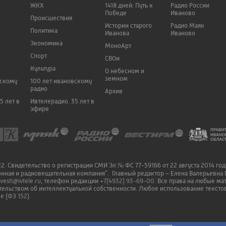
ЖКХ
1418 дней: Путь к
Радио России
Победе
Иваново
Происшествия
Истории старого
Радио Маяк
Политика
Иванова
Иваново
Экономика
МоноАрт
Спорт
СВОи
Культура
О небесном и
земном
вскому
100 лет ивановскому
радио
Архив
5 лет в
Ивтелерадио. 35 лет в
эфире
. Свидетельство о регистрации СМИ Эл № ФС 77-59166 от 22 августа 2014 го
онная и радиовещательная компания". Главный редактор – Елена Валерьевна 
vesti@ivtele.ru
, телефон редакции
+7(4932) 93-69-00
. Все права на любые м
ельством об интеллектуальной собственности. Любое использование текстов
 (ФЗ 152).