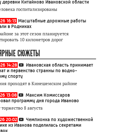
у деревни Китайново Ивановской области
еловека госпитализированы
26 16:13
Масштабные дорожные работы
али в Родниках
районе за этот сезон планируется
тировать 10 километров дорог
ЯРНЫЕ СЮЖЕТЫ
026 14:28
Ивановская область принимает
ат и первенство странны по водно-
ому спорту
ния проходят в Кинешемском районе
26 13:08
Максим Комиссаров
овал программу дня города Иваново
 торжество 8 августа
026 20:02
Чемпионка по художественной
ике из Иванова поделилась секретами
овок