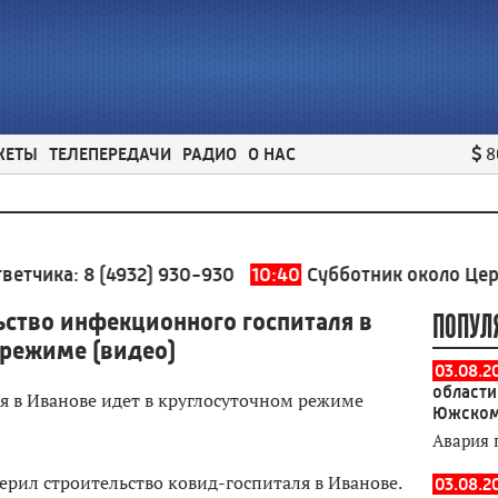
ЖЕТЫ
ТЕЛЕПЕРЕДАЧИ
РАДИО
О НАС
8
ка:
8 (4932) 930-930
10:40
Субботник около Церковног
ьство инфекционного госпиталя в
ПОПУЛ
 режиме (видео)
03.08.2
области
Южском
Авария 
ерил строительство ковид-госпиталя в Иванове.
03.08.2