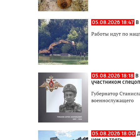
05.08.2026 18:47
В
Работы идут по нац
05.08.2026 18:18
В
участником спецо
Губернатор Станисл
военнослужащего
05.08.2026 18:00
Д
чем на треть