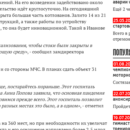
жений. На его возведении задействовано около
аварии 
ельство идёт круглосуточно. На сегодняшний
Ещё 2 ч
ырыта большая часть котлованов. Залито 14 из 21
25.05.20
рукций, а также работы по устройству
стартов
, то она будет инновационной. Такой в Иванове
Всего в 
отремон
ализования, чтобы стоки были закрыты в
ПОПУЛ
ающую среду»
, - сообщил замдиректора
01.08.2
 и со стороны МЧС. В планах сдать объект 31
чемпион
моторн
Состяза
ще, постарайтесь пораньше. Этот госпиталь
ра Анна Попова заявила, что основная пандемия
22.07.20
овимся прежде всего. Этот госпиталь позволит
анонсир
 разных местах это было, а в одном»
, - отметил
Пройдет
19.07.2
на 360 мест, но при необходимости их увеличат
гимнаст
тренир
кта и его оснащение направлено более 2,5 млрд