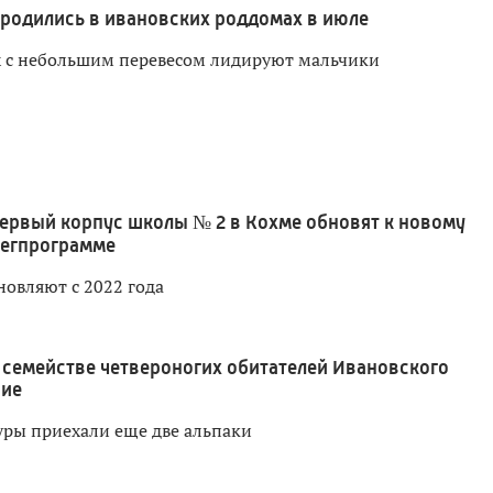
родились в ивановских роддомах в июле
х с небольшим перевесом лидируют мальчики
ервый корпус школы № 2 в Кохме обновят к новому
регпрограмме
новляют с 2022 года
 семействе четвероногих обитателей Ивановского
ние
уры приехали еще две альпаки