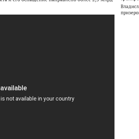
Владисл
призеро