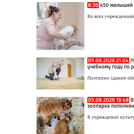
8:36
450 малышей 
Во всех учреждения
05.08.2026 21:04
П
учебному году по 
Поэтапно здание об
05.08.2026 19:48
В
зоопарка пополне
В учреждение культ