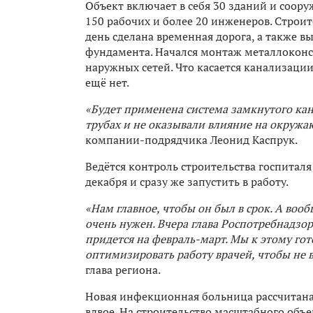
Объект включает в себя 30 зданий и соору
150 рабочих и более 20 инженеров. Строит
день сделана временная дорога, а также в
фундамента. Начался монтаж металлоконст
наружных сетей. Что касается канализации
ещё нет.
«Будет применена система замкнутого кан
трубах и не оказывали влияние на окруж
компании-подрядчика Леонид Каспрук.
Ведётся контроль строительства госпиталя
декабря и сразу же запустить в работу.
«Нам главное, чтобы он был в срок. А вооб
очень нужен. Вчера глава Роспотребнадзо
придется на февраль-март. Мы к этому гот
оптимизировать работу врачей, чтобы не в
глава региона.
Новая инфекционная больница рассчитана 
вдвое. На строительство масштабного объе