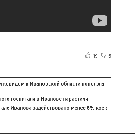
19
6
и ковидом в Ивановской области поползла
го госпиталя в Иванове нарастили
але Иванова задействовано менее 6% коек