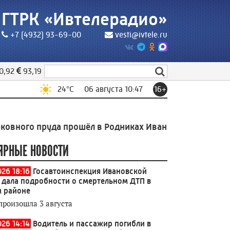
ГТРК «Ивтелерадио»
+7 (4932) 93-69-00
vesti@ivtele.ru
0,92
93,19
24
°C
06 августа 10:47
16+
о пруда прошёл в Родниках Ивановской области
10:11
ЯРНЫЕ НОВОСТИ
026 18:16
Госавтоинспекция Ивановской
 дала подробности о смертельном ДТП в
 районе
произошла 3 августа
026 14:14
Водитель и пассажир погибли в