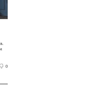
в.
ем
0