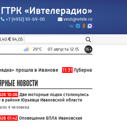
ГТРК «Ивтелерадио»
+7 (4932) 93-69-00
vesti@ivtele.ru
1,40
94,05
29
°C
07 августа 12:15
16+
рошла в Иванове
11:31
Губернатор Ивановской области
ЯРНЫЕ НОВОСТИ
026 10:06
Две моторные лодки столкнулись
е в районе Юрьевца Ивановской области
али 4 человека
026 01:42
Оповещение БПЛА Ивановская