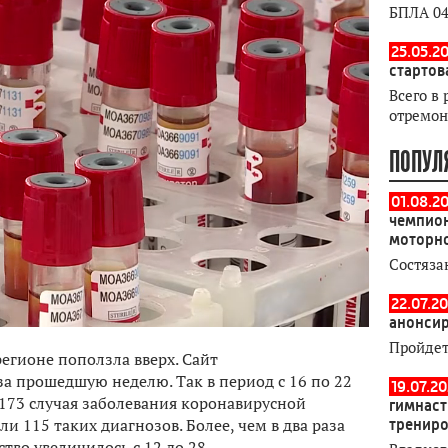
БПЛА 04
25.05.20
стартов
Всего в 
отремон
ПОПУЛ
01.08.2
чемпион
моторн
Состяза
22.07.20
анонсир
Пройдет
егионе поползла вверх. Сайт
а прошедшую неделю. Так в период с 16 по 22
19.07.2
 173 случая заболевания коронавирусной
гимнаст
 115 таких диагнозов. Более, чем в два раза
тренир
тво увеличилось с 12 до 28.