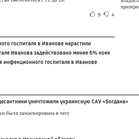
Владисл
призеро
9
4
го госпиталя в Иванове нарастили
але Иванова задействовано менее 6% коек
ве инфекционного госпиталя в Иванове
десантники уничтожили украинскую САУ «Богдана»
ки была замаскирована в лесу