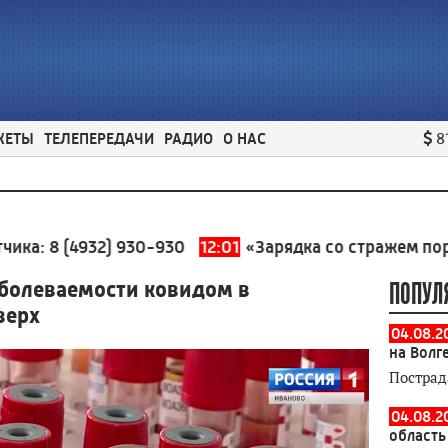
ЖЕТЫ
ТЕЛЕПЕРЕДАЧИ
РАДИО
О НАС
8
4932) 930-930
12:01
«Зарядка со стражем порядка» п
болеваемости ковидом в
ПОПУЛ
верх
04.08.2
на Волг
Пострад
04.08.2
область