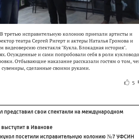
. В третью исправительную колонию приехали артисты и
ректор театра Сергей Ригерт и актеры Наталья Громова и
видеоверсию спектакля "Кукла. Блокадная история".
оях. Осужденные и сами попробовали себя в роли кукловодо
оровки. Отбывающие наказание рассказали гостям о том, ч
 сувениры, сделанные своими руками.
5
ол представил свои спектакли на международном
л выступит в Иванове
а кукол посетили исправительную колонию №7 УФСИН