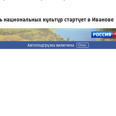
 национальных культур стартует в Иванове
Автоподгрузка включена
Автоподгрузка включена
Откл.
Откл.