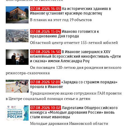
07.08.2026 16:05
На исторических зданиях в
Иванове установят красивую подсветку
В планах на этот год 19 объектов
07.08.2026 15:04
Иваново готовится к
празднованию Дня города
Областной центр отметит 155-летний юбилей
07.08.2026 14:50
В Иванове завершился XXV
юбилейный Всероссийский кинофестиваль «Дети
и сказка» имени Александра Роу
Он посвящен 120-летию дня рождения великого
режиссера-сказочника
07.08.2026 12:01
«Зарядка со стражем порядка»
прошла в Иванове
Традиционную акцию сотрудники ГАИ провели
в Центре социальной помощи семье и детям
07.08.2026 10:02
Лауреатами Общероссийского
конкурса «Молодые дарования России» вновь
стали юные ивановцы
Молодые дарования Ивановской области