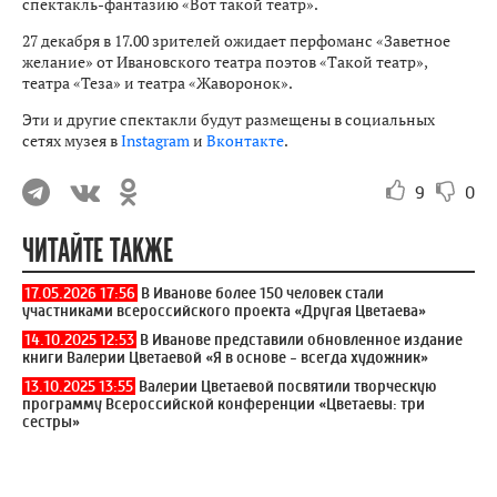
спектакль-фантазию «Вот такой театр».
27 декабря в 17.00 зрителей ожидает перфоманс «Заветное
желание» от Ивановского театра поэтов «Такой театр»,
театра «Теза» и театра «Жаворонок».
Эти и другие спектакли будут размещены в социальных
сетях музея в
Instagram
и
Вконтакте
.
9
0
ЧИТАЙТЕ ТАКЖЕ
17.05.2026 17:56
В Иванове более 150 человек стали
участниками всероссийского проекта «Другая Цветаева»
14.10.2025 12:53
В Иванове представили обновленное издание
книги Валерии Цветаевой «Я в основе - всегда художник»
13.10.2025 13:55
Валерии Цветаевой посвятили творческую
программу Всероссийской конференции «Цветаевы: три
сестры»