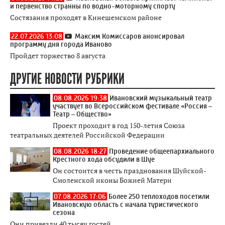
и первенство странны по водно-моторному спорту
Состязания проходят в Кинешемском районе
22.07.2026 13:08
Максим Комиссаров анонсировал
программу дня города Иваново
Пройдет торжество 8 августа
ДРУГИЕ НОВОСТИ РУБРИКИ
08.08.2026 19:38
Ивановский музыкальный театр
участвует во Всероссийском фестивале «Россия –
Театр – Общество»
Проект проходит в год 150-летия Союза
театральных деятелей Российской Федерации
08.08.2026 18:27
Проведение общеепархиального
Крестного хода обсудили в Шуе
Он состоится в честь празднования Шуйской-
Смоленской иконы Божией Матери
07.08.2026 17:06
Более 250 теплоходов посетили
Ивановскую область с начала туристического
сезона
Они привезли 40 тысяч гостей