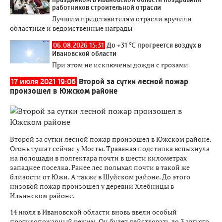
работников строительной отрасли
Лучшим представителям отрасли вручили
областные и ведомственные награды
06.08.2026 15:31
До +31 ℃ прогреется воздух в
Ивановской области
При этом не исключены дожди с грозами
17 июля 2021 19:06
Второй за сутки лесной пожар
произошел в Южском районе
Второй за сутки лесной пожар произошел в Южском районе.
Огонь тушат сейчас у Мосты. Травяная подстилка вспыхнула
на полощади в полгектара почти в шести километрах
западнее поселка. Ранее лес полыхал почти в такой же
близости от Южи. А также в Шуйском районе. До этого
низовой пожар произошел у деревни Хлебницы в
Ильинском районе.
14 июля в Ивановской области вновь ввели особый
противопожарный режим. Он будет действовать до 3 августа.