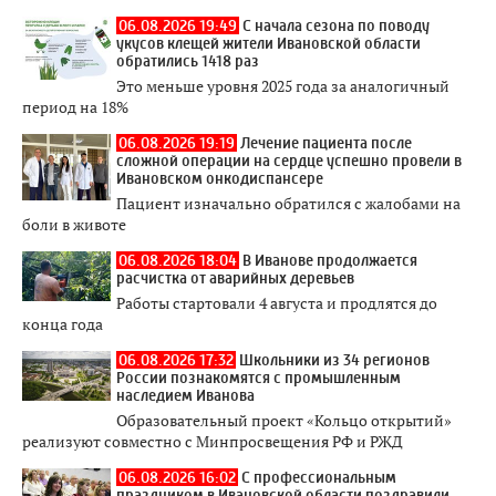
06.08.2026 19:49
С начала сезона по поводу
укусов клещей жители Ивановской области
обратились 1418 раз
Это меньше уровня 2025 года за аналогичный
период на 18%
06.08.2026 19:19
Лечение пациента после
сложной операции на сердце успешно провели в
Ивановском онкодиспансере
Пациент изначально обратился с жалобами на
боли в животе
06.08.2026 18:04
В Иванове продолжается
расчистка от аварийных деревьев
Работы стартовали 4 августа и продлятся до
конца года
06.08.2026 17:32
Школьники из 34 регионов
России познакомятся с промышленным
наследием Иванова
Образовательный проект «Кольцо открытий»
реализуют совместно с Минпросвещения РФ и РЖД
06.08.2026 16:02
С профессиональным
праздником в Ивановской области поздравили