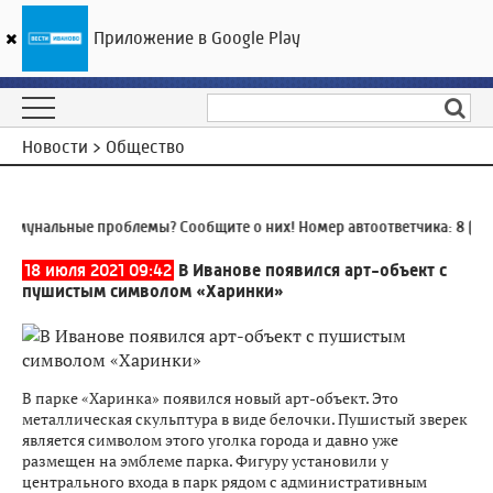
Приложение в Google Play
ГТРК «Ивтелерадио»
28
°C
07 августа 13:10
Новости > Общество
мунальные проблемы? Сообщите о них! Номер автоответчика:
8 (493
18 июля 2021 09:42
В Иванове появился арт-объект с
пушистым символом «Харинки»
В парке «Харинка» появился новый арт-объект. Это
металлическая скульптура в виде белочки. Пушистый зверек
является символом этого уголка города и давно уже
размещен на эмблеме парка. Фигуру установили у
центрального входа в парк рядом с административным