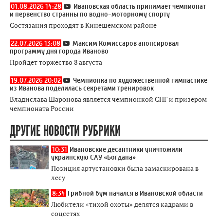
01.08.2026 14:28
Ивановская область принимает чемпионат
и первенство странны по водно-моторному спорту
Состязания проходят в Кинешемском районе
22.07.2026 13:08
Максим Комиссаров анонсировал
программу дня города Иваново
Пройдет торжество 8 августа
19.07.2026 20:02
Чемпионка по художественной гимнастике
из Иванова поделилась секретами тренировок
Владислава Шаронова является чемпионкой СНГ и призером
чемпионата России
ДРУГИЕ НОВОСТИ РУБРИКИ
10:31
Ивановские десантники уничтожили
украинскую САУ «Богдана»
Позиция артустановки была замаскирована в
лесу
8:34
Грибной бум начался в Ивановской области
Любители «тихой охоты» делятся кадрами в
соцсетях