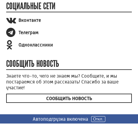
СОЦИАЛЬНЫЕ СЕТИ
Вконтакте
Телеграм
Одноклассники
СООБЩИТЬ НОВОСТЬ
Знаете что-то, чего не знаем мы? Сообщите, и мы
постараемся об этом рассказать! Спасибо за ваше
участие!
СООБЩИТЬ НОВОСТЬ
Автоподгрузка включена
Автоподгрузка включена
Автоподгрузка включена
Автоподгрузка включена
Откл.
Откл.
Откл.
Откл.
Россия 24
Вести Иваново
Новости
Сюжеты
Телепередачи
Радио
О нас