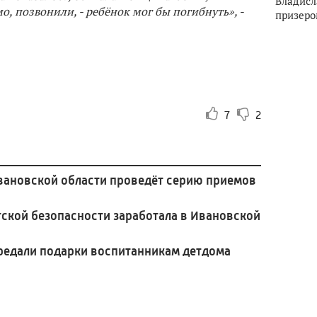
Владисл
о, позвонили, - ребёнок мог бы погибнуть»,
-
призеро
7
2
вановской области проведёт серию приемов
тской безопасности заработала в Ивановской
редали подарки воспитанникам детдома