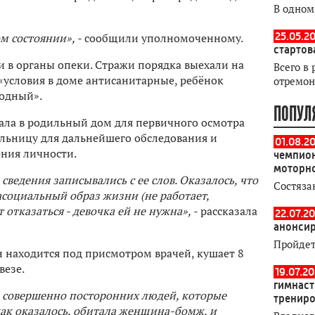
В одном
25.05.20
м состоянии», -
сообщили уполномоченному.
стартов
и в органы опеки. Стражи порядка выехали на
Всего в 
 «условия в доме антисанитарные, ребёнок
отремон
лодный».
ПОПУЛ
ала в родильный дом для первичного осмотра
ольницу для дальнейшего обследования и
01.08.2
ения личности.
чемпион
моторн
сведения записывались с ее слов. Оказалось, что
Состяза
асоциальный образ жизни (не работает,
 отказаться - девочка ей не нужна»,
- рассказала
22.07.20
анонсир
Пройдет
Он находится под присмотром врачей, кушает 8
везе.
19.07.2
гимнаст
е совершенно посторонних людей, которые
тренир
как оказалось, обитала женщина-бомж, и