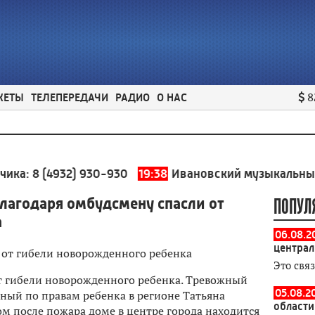
ЖЕТЫ
ТЕЛЕПЕРЕДАЧИ
РАДИО
О НАС
8
 (4932) 930-930
19:38
Ивановский музыкальный театр 
благодаря омбудсмену спасли от
ПОПУЛ
а
06.08.2
централ
Это свя
от гибели новорожденного ребенка. Тревожный
05.08.2
ный по правам ребенка в регионе Татьяна
области
ом после пожара доме в центре города находится