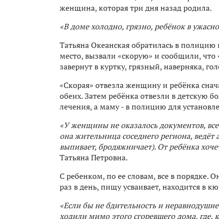
женщина, которая три дня назад родила.
«В доме холодно, грязно, ребёнок в ужасно
Татьяна Океанская обратилась в полицию 
место, вызвали «скорую» и сообщили, что
завернут в куртку, грязный, наверняка, го
«Скорая» отвезла женщину и ребёнка снач
обеих. Затем ребёнка отвезли в детскую б
лечения, а маму - в полицию для установл
«У женщины не оказалось документов, все 
она жительница соседнего региона, ведёт 
выпивает, бродяжничает). От ребёнка хочет
Татьяна Петровна.
С ребенком, по ее словам, все в порядке. 
раз в день, пищу усваивает, находится в кю
«Если бы не бдительность и неравнодуши
ходили мимо этого сгоревшего дома, где, 