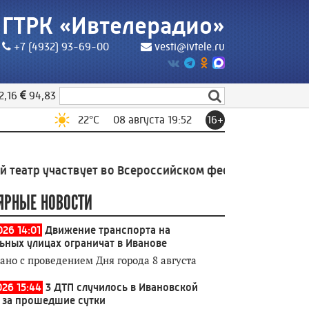
ГТРК «Ивтелерадио»
+7 (4932) 93-69-00
vesti@ivtele.ru
2,16
94,83
22
°C
08 августа 19:52
16+
участвует во Всероссийском фестивале «Россия – Теа
ЯРНЫЕ НОВОСТИ
026 14:01
Движение транспорта на
ьных улицах ограничат в Иванове
зано с проведением Дня города 8 августа
026 15:44
3 ДТП случилось в Ивановской
 за прошедшие сутки