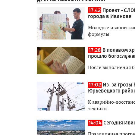
17:42
Проект «СЛО
города в Иванове
Молодые ивановские 
формулы
17:28
В полевом хр
прошло богослуже
После выполнения б
17:02
Из-за грозы 
Юрьевецкого райо
К аварийно-восстан
техники
14:04
Сегодня Ива
Праздничная програ