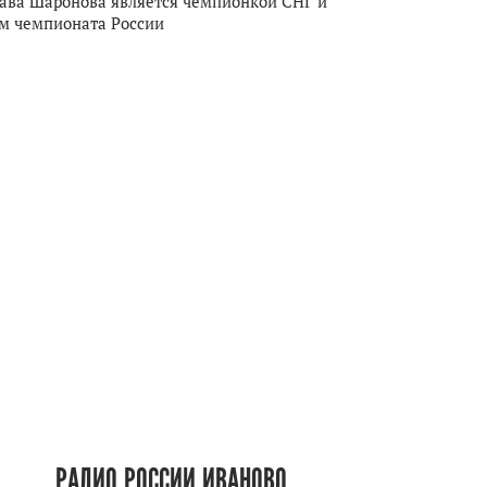
ава Шаронова является чемпионкой СНГ и
м чемпионата России
РАДИО РОССИИ ИВАНОВО