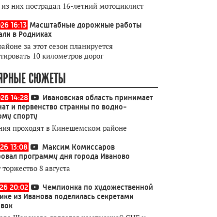
 из них пострадал 16-летний мотоциклист
26 16:13
Масштабные дорожные работы
али в Родниках
районе за этот сезон планируется
тировать 10 километров дорог
ЯРНЫЕ СЮЖЕТЫ
026 14:28
Ивановская область принимает
ат и первенство странны по водно-
ому спорту
ния проходят в Кинешемском районе
26 13:08
Максим Комиссаров
овал программу дня города Иваново
 торжество 8 августа
026 20:02
Чемпионка по художественной
ике из Иванова поделилась секретами
овок