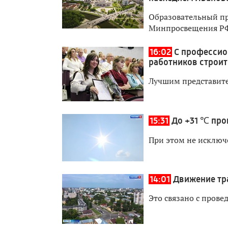
Образовательный пр
Минпросвещения Р
16:02
С профессио
работников строит
Лучшим представите
15:31
До +31 ℃ про
При этом не исключ
14:01
Движение тра
Это связано с прове