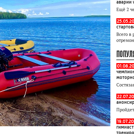
аварии 
Ещё 2 ч
25.05.20
стартов
Всего в 
отремон
ПОПУЛ
01.08.2
чемпион
моторн
Состяза
22.07.20
анонсир
Пройдет
19.07.2
гимнаст
тренир