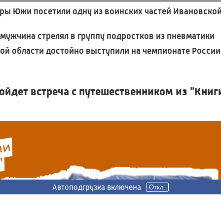
ры Южи посетили одну из воинских частей Ивановско
 мужчина стрелял в группу подростков из пневматики
й области достойно выступили на чемпионате России
ойдет встреча с путешественником из "Книг
Автоподгрузка включена
Автоподгрузка включена
Откл.
Откл.