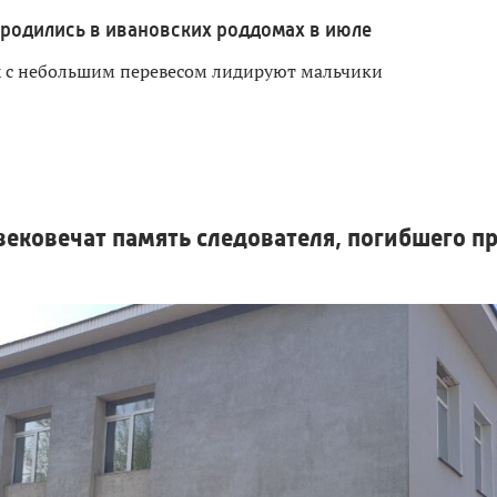
родились в ивановских роддомах в июле
х с небольшим перевесом лидируют мальчики
ековечат память следователя, погибшего п