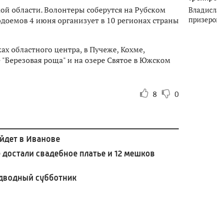
ой области. Волонтеры соберутся на Рубском
Владисл
призеро
одоемов 4 июня организует в 10 регионах страны
ах областного центра, в Пучеже, Кохме,
е "Березовая роща" и на озере Святое в Южском
8
0
йдет в Иванове
 достали свадебное платье и 12 мешков
одводный субботник