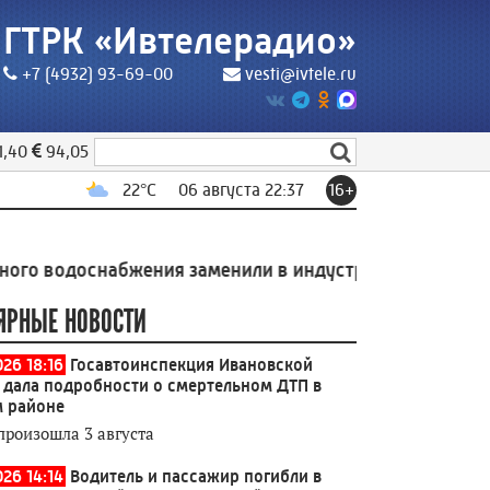
ГТРК «Ивтелерадио»
+7 (4932) 93-69-00
vesti@ivtele.ru
1,40
94,05
22
°C
06 августа 22:37
16+
снабжения заменили в индустриальном парке Родники
ЯРНЫЕ НОВОСТИ
026 18:16
Госавтоинспекция Ивановской
 дала подробности о смертельном ДТП в
 районе
произошла 3 августа
026 14:14
Водитель и пассажир погибли в