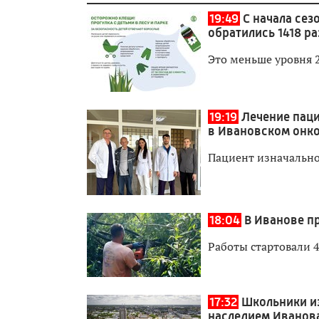
19:49
С начала сез
обратились 1418 ра
Это меньше уровня 
19:19
Лечение паци
в Ивановском онк
Пациент изначально
18:04
В Иванове п
Работы стартовали 4
17:32
Школьники и
наследием Иванов