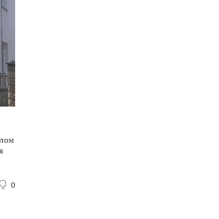
елом
я
0