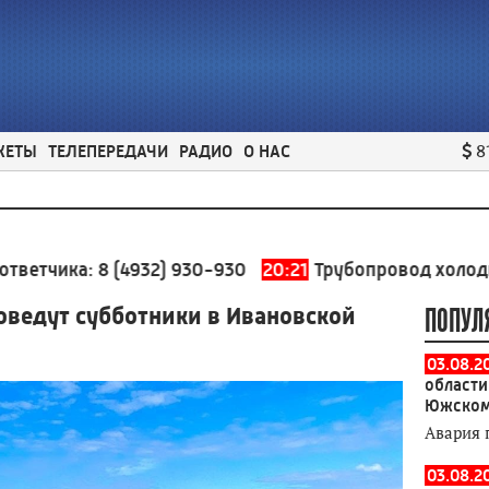
ЖЕТЫ
ТЕЛЕПЕРЕДАЧИ
РАДИО
О НАС
8
а:
8 (4932) 930-930
20:21
Трубопровод холодного водо
оведут субботники в Ивановской
ПОПУЛ
03.08.2
области
Южском
Авария 
03.08.2