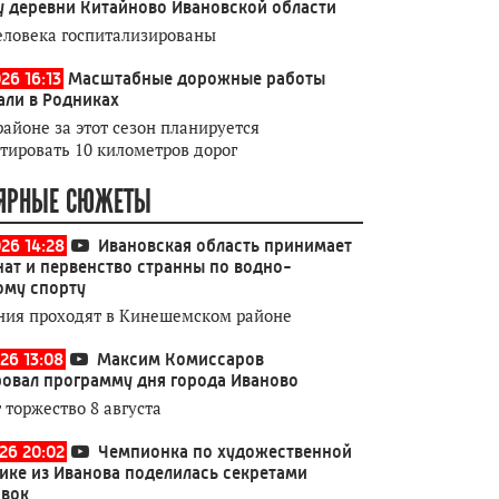
у деревни Китайново Ивановской области
еловека госпитализированы
26 16:13
Масштабные дорожные работы
али в Родниках
районе за этот сезон планируется
тировать 10 километров дорог
ЯРНЫЕ СЮЖЕТЫ
026 14:28
Ивановская область принимает
ат и первенство странны по водно-
ому спорту
ния проходят в Кинешемском районе
26 13:08
Максим Комиссаров
овал программу дня города Иваново
 торжество 8 августа
026 20:02
Чемпионка по художественной
ике из Иванова поделилась секретами
овок