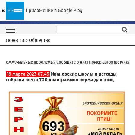
Приложение в Google Play
ГТРК «Ивтелерадио»
29
°C
07 августа 12:08
Новости > Общество
Коммунальные проблемы? Сообщите о них! Номер автоответчика:
8 (
16 марта 2023 07:43
Ивановские школы и детсады
собрали почти 700 килограммов корма для птиц