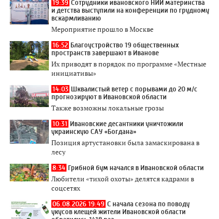
19:39
Сотрудники ивановского НИИ материнства
и детства выступили на конференции по грудному
вскармливанию
Мероприятие прошло в Москве
16:52
Благоустройство 19 общественных
пространств завершают в Иванове
Их приводят в порядок по программе «Местные
инициативы»
14:03
Шквалистый ветер с порывами до 20 м/с
прогнозируют в Ивановской области
Также возможны локальные грозы
10:31
Ивановские десантники уничтожили
украинскую САУ «Богдана»
Позиция артустановки была замаскирована в
лесу
8:34
Грибной бум начался в Ивановской области
Любители «тихой охоты» делятся кадрами в
соцсетях
06.08.2026 19:49
С начала сезона по поводу
укусов клещей жители Ивановской области