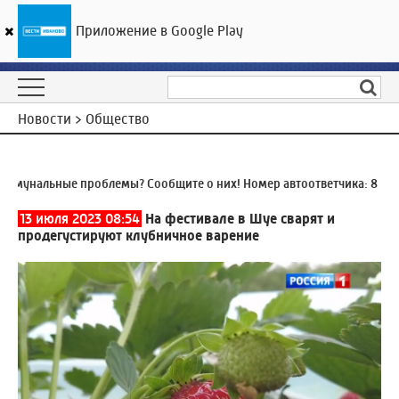
Приложение в Google Play
ГТРК «Ивтелерадио»
25
°C
07 августа 19:44
Новости > Общество
унальные проблемы? Сообщите о них! Номер автоответчика:
8 (4932
13 июля 2023 08:54
На фестивале в Шуе сварят и
продегустируют клубничное варение