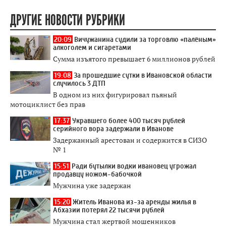
ДРУГИЕ НОВОСТИ РУБРИКИ
20:09
Вичужанина судили за торговлю «палёным»
алкоголем и сигаретами
Сумма изъятого превышает 6 миллионов рублей
19:08
За прошедшие сутки в Ивановской области
случилось 3 ДТП
В одном из них фигурировал пьяный
мотоциклист без прав
17:37
Укравшего более 400 тысяч рублей
серийного вора задержали в Иванове
Задержанный арестован и содержится в СИЗО
№ 1
15:51
Ради бутылки водки ивановец угрожал
продавцу ножом-бабочкой
Мужчина уже задержан
15:20
Житель Иванова из-за аренды жилья в
Абхазии потерял 22 тысячи рублей
Мужчина стал жертвой мошенников