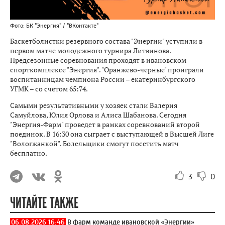
Фото: БК "Энергия" / "ВКонтакте"
Баскетболистки резервного состава "Энергии" уступили в
первом матче молодежного турнира Литвинова.
Предсезонные соревнования проходят в ивановском
спорткомплексе "Энергия". "Оранжево-черные" проиграли
воспитанницам чемпиона России – екатеринбургского
УГМК – со счетом 65:74.
Самыми результативными у хозяек стали Валерия
Самуйлова, Юлия Орлова и Алиса Шабанова. Сегодня
"Энергия-Фарм" проведет в рамках соревнований второй
поединок. В 16:30 она сыграет с выступающей в Высшей Лиге
"Вологжанкой". Болельщики смогут посетить матч
бесплатно.
3
0
ЧИТАЙТЕ ТАКЖЕ
06.08.2026 16:46
В фарм команде ивановской «Энергии»