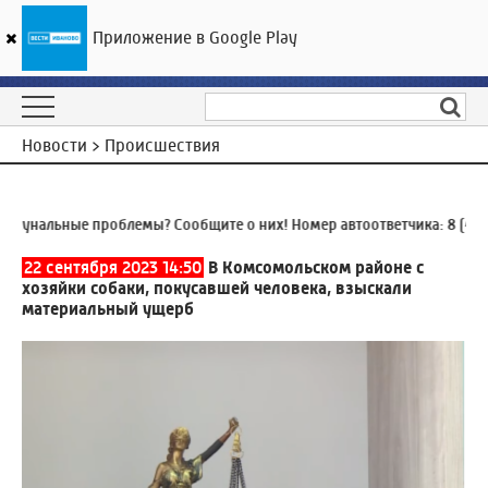
Приложение в Google Play
ГТРК «Ивтелерадио»
20
°C
07 августа 22:45
Новости > Происшествия
нальные проблемы? Сообщите о них! Номер автоответчика:
8 (4932)
22 сентября 2023 14:50
В Комсомольском районе с
хозяйки собаки, покусавшей человека, взыскали
материальный ущерб