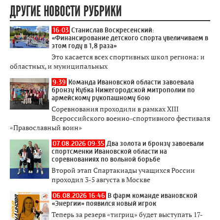
ДРУГИЕ НОВОСТИ РУБРИКИ
16:03
Станислав Воскресенский:
«Финансирование детского спорта увеличиваем в
этом году в 1,8 раза»
Это касается всех спортивных школ региона: и
областных, и муниципальных
9:39
Команда Ивановской области завоевала
бронзу Кубка Нижегородской митрополии по
армейскому рукопашному бою
Соревнования проходили в рамках XIII
Всероссийского военно-спортивного фестиваля
«Православный воин»
07.08.2026 09:35
Два золота и бронзу завоевали
спортсменки Ивановской области на
соревнованиях по вольной борьбе
Второй этап Спартакиады учащихся России
проходил 3-5 августа в Москве
06.08.2026 16:46
В фарм команде ивановской
«Энергии» появился новый игрок
Теперь за резерв «тигриц» будет выступать 17-