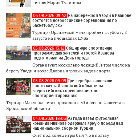
летняя Мария Тулинова
06.08.2026 09:42
На набережной Уводи в Иванове
состоятся Всероссийские соревнования по
баскетболу 3x3
Турнир «Оранжевый мяч» пройдет в субботу 8
августа на площадках ЦУБа
05.08.2026 13:12
Обширную спортивную
программу для жителей и гостей Иванова
подготовили на День города
Организуют несколько локаций, в том числе на
берегу Уводи и возле Дворца игровых видов спорта
05.08.2026 09:09
Три серебра завоевали
спортсмены Ивановской области на
всероссийских соревнованиях по
спорториентированию
Турнир «Макушка лета» проходил с 30 июля по 2 августа в
Ярославской области
04.08.2026 18:06
93 года назад футбольная
команда Иванова одержала яркую победу над
национальной сборной Турции
Счет под конец игры был 7:3 в пользу