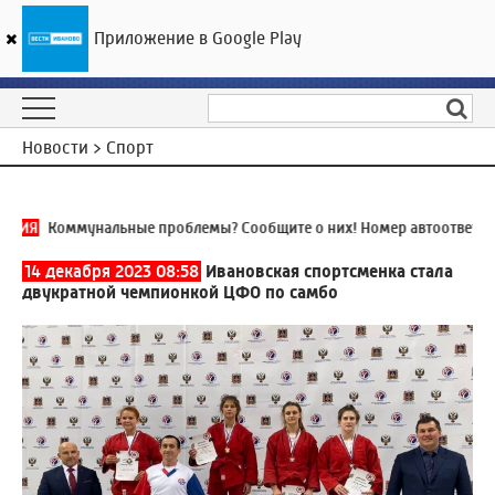
Приложение в Google Play
ГТРК «Ивтелерадио»
19
°C
08 августа 21:40
Новости > Спорт
ИНИЯ
Коммунальные проблемы? Сообщите о них! Номер автоответчик
14 декабря 2023 08:58
Ивановская спортсменка стала
двукратной чемпионкой ЦФО по самбо