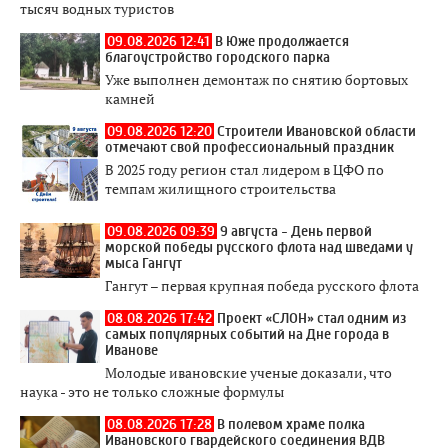
тысяч водных туристов
09.08.2026 12:41
В Юже продолжается
благоустройство городского парка
Уже выполнен демонтаж по снятию бортовых
камней
09.08.2026 12:20
Строители Ивановской области
отмечают свой профессиональный праздник
В 2025 году регион стал лидером в ЦФО по
темпам жилищного строительства
09.08.2026 09:39
9 августа - День первой
морской победы русского флота над шведами у
мыса Гангут
Гангут – первая крупная победа русского флота
08.08.2026 17:42
Проект «СЛОН» стал одним из
самых популярных событий на Дне города в
Иванове
Молодые ивановские ученые доказали, что
наука - это не только сложные формулы
08.08.2026 17:28
В полевом храме полка
Ивановского гвардейского соединения ВДВ