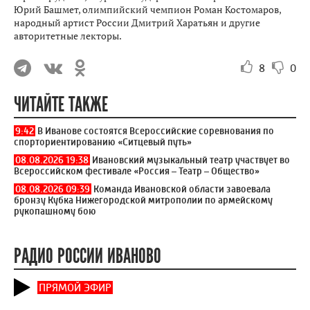
Участников марафона ждут тематические лекции, мастер-
классы, круглые столы, интервью, в ходе которых успешные
лидеры бизнеса, авторитетные ученые и популяризаторы
науки, знаменитые спортсмены, признанные мастера
культуры и искусства, общественные и государственные
деятели из России и зарубежья поделятся опытом, ответят на
вопросы ребят. Среди лекторов - министр просвещения РФ
Сергей Кравцов, директор департамента информации и
печати МИД России Мария Захарова, народный артист СССР,
Герой Труда РФ, лауреат Государственных премий СССР и РФ
Юрий Башмет, олимпийский чемпион Роман Костомаров,
народный артист России Дмитрий Харатьян и другие
авторитетные лекторы.
8
0
ЧИТАЙТЕ ТАКЖЕ
9:42
В Иванове состоятся Всероссийские соревнования по
спорториентированию «Ситцевый путь»
08.08.2026 19:38
Ивановский музыкальный театр участвует во
Всероссийском фестивале «Россия – Театр – Общество»