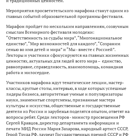
Фото: правительство Ивановской области
В рамках просветительского марафона “Знание. Первые” на
Всемирном фестивале молодежи, который по инициативе
Президента России Владимира Путина пройдет с 1 по 7
марта в Сочи, выступят более 100 спикеров. Эксперты
поделятся с молодежью своим видением глобальных
проблем времени, научными и культурными достижениями,
а также обсудят важность сохранения исторической правды
и традиционных ценностей.
Мероприятия просветительского марафона станут одним из
главных событий образовательной программы фестиваля.
Марафон пройдет по нескольким направлениям, созвучным
смыслам Всемирного фестиваля молодежи:
“Ответственность за судьбы мира”, “Многонациональное
единство”, “Мир возможностей для каждого”, “Сохраним
семью во имя детей и мира” и “Мы - вместе с Россией”.
Лекторы и участники сфокусируются на главных жизненных
ценностях, актуальных для людей всего мира – единство,
равноправие, справедливость, взаимопомощь, командная
работа и милосердие.