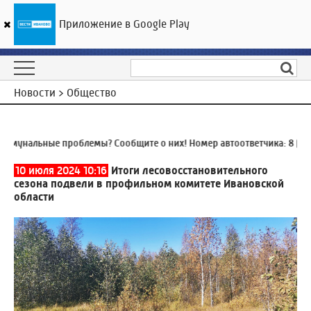
Приложение в Google Play
ГТРК «Ивтелерадио»
18
°C
08 августа 23:54
Новости > Общество
мунальные проблемы? Сообщите о них! Номер автоответчика:
8 (4932
10 июля 2024 10:16
Итоги лесовосстановительного
сезона подвели в профильном комитете Ивановской
области