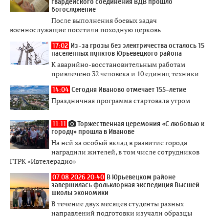
гвардейского соединения ВДВ прошло
богослужение
После выполнения боевых задач
военнослужащие посетили походную церковь
17:02
Из-за грозы без электричества осталось 15
населенных пунктов Юрьевецкого района
К аварийно-восстановительным работам
привлечено 32 человека и 10 единиц техники
14:04
Сегодня Иваново отмечает 155-летие
Праздничная программа стартовала утром
11:11
Торжественная церемония «С любовью к
городу» прошла в Иванове
На ней за особый вклад в развитие города
наградили жителей, в том числе сотрудников
ГТРК «Ивтелерадио»
07.08.2026 20:40
В Юрьевецком районе
завершилась фольклорная экспедиция Высшей
школы экономики
В течение двух месяцев студенты разных
направлений подготовки изучали образцы