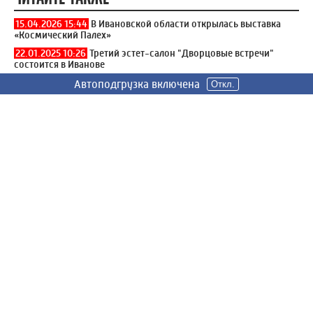
15.04.2026 15:44
В Ивановской области открылась выставка
«Космический Палех»
22.01.2025 10:26
Третий эстет-салон "Дворцовые встречи"
состоится в Иванове
22.10.2024 14:48
Выставка лаковой миниатюры Палеха
Автоподгрузка включена
Автоподгрузка включена
Автоподгрузка включена
Откл.
Откл.
Откл.
открылась в Москве
РАДИО РОССИИ ИВАНОВО
ПРЯМОЙ ЭФИР
ПОЛЕЗНОЕ