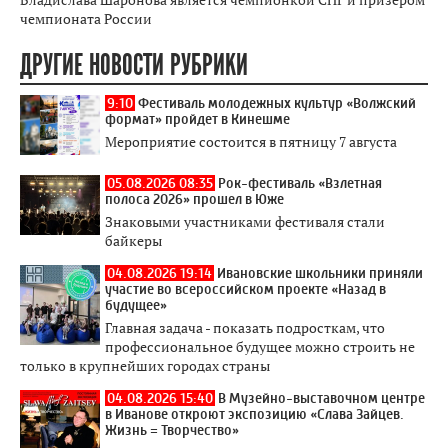
чемпионата России
ДРУГИЕ НОВОСТИ РУБРИКИ
9:10
Фестиваль молодежных культур «Волжский
формат» пройдет в Кинешме
Мероприятие состоится в пятницу 7 августа
05.08.2026 08:35
Рок-фестиваль «Взлетная
полоса 2026» прошел в Юже
Знаковыми участниками фестиваля стали
байкеры
04.08.2026 19:14
Ивановские школьники приняли
участие во всероссийском проекте «Назад в
будущее»
Главная задача - показать подросткам, что
профессиональное будущее можно строить не
только в крупнейших городах страны
04.08.2026 15:40
В Музейно-выставочном центре
в Иванове откроют экспозицию «Слава Зайцев.
Жизнь = Творчество»