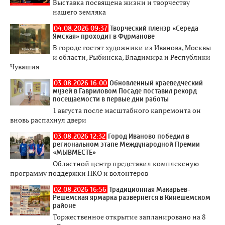
Выставка посвящена жизни и творчеству
нашего земляка
04.08.2026 09:37
Творческий пленэр «Середа
Ямская» проходит в Фурманове
В городе гостят художники из Иванова, Москвы
и области, Рыбинска, Владимира и Республики
Чувашия
03.08.2026 16:00
Обновленный краеведческий
музей в Гавриловом Посаде поставил рекорд
посещаемости в первые дни работы
1 августа после масштабного капремонта он
вновь распахнул двери
03.08.2026 12:32
Город Иваново победил в
региональном этапе Международной Премии
«МЫВМЕСТЕ»
Областной центр представил комплексную
программу поддержки НКО и волонтеров
02.08.2026 16:56
Традиционная Макарьев-
Решемская ярмарка развернется в Кинешемском
районе
Торжественное открытие запланировано на 8