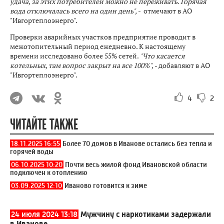
удача, за этих потребителей можно не переживать. Горячая
вода отключалась всего на один день", -
отмечают в АО
"Ивгортеплоэнерго".
Проверки аварийных участков предприятие проводит в
межотопительный период ежедневно. К настоящему
времени исследовано более 55% сетей.
"Что касается
котельных, там вопрос закрыт на все 100%",
- добавляют в АО
"Ивгортеплоэнерго".
4
2
ЧИТАЙТЕ ТАКЖЕ
18.11.2025 16:55
Более 70 домов в Иванове остались без тепла и
горячей воды
06.10.2025 10:20
Почти весь жилой фонд Ивановской области
подключен к отоплению
03.09.2025 12:10
Иваново готовится к зиме
24 июля 2024 13:18
Мужчину с наркотиками задержали
в Иванове