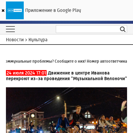
Приложение в Google Play
ГТРК «Ивтелерадио»
24
°C
06 августа 10:10
Новости > Культура
оммунальные проблемы? Сообщите о них! Номер автоответчика:
8 (4
24 июля 2024 17:01
Движение в центре Иванова
перекроют из-за проведения "Музыкальной Велоночи"