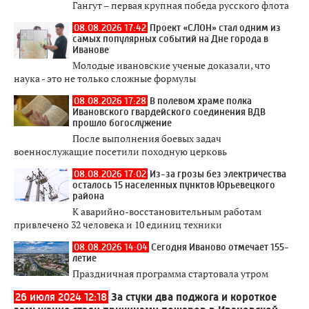
Гангут – первая крупная победа русского флота
08.08.2026 17:42
Проект «СЛОН» стал одним из
самых популярных событий на Дне города в
Иванове
Молодые ивановские ученые доказали, что
наука - это не только сложные формулы
08.08.2026 17:28
В полевом храме полка
Ивановского гвардейского соединения ВДВ
прошло богослужение
После выполнения боевых задач
военнослужащие посетили походную церковь
08.08.2026 17:02
Из-за грозы без электричества
осталось 15 населенных пунктов Юрьевецкого
района
К аварийно-восстановительным работам
привлечено 32 человека и 10 единиц техники
08.08.2026 14:04
Сегодня Иваново отмечает 155-
летие
Праздничная программа стартовала утром
26 июля 2024 12:18
За стуки два поджога и короткое