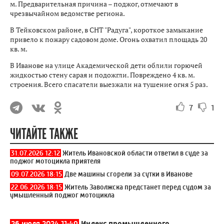
м. Предварительная причина – поджог, отмечают в
чрезвычайном ведомстве региона.
В Тейковском районе, в СНТ "Радуга", короткое замыкание
привело к пожару садовом доме. Огонь охватил площадь 20
кв. м.
В Иванове на улице Академической дети облили горючей
жидкостью стену сарая и подожгли. Повреждено 4 кв. м.
строения. Всего спасатели выезжали на тушение огня 5 раз.
7
1
ЧИТАЙТЕ ТАКЖЕ
31.07.2026 12:12
Житель Ивановской области ответил в суде за
поджог мотоцикла приятеля
09.07.2026 18:15
Две машины сгорели за сутки в Иванове
22.06.2026 18:15
Житель Заволжска предстанет перед судом за
умышленный поджог мотоцикла
26 июля 2024 11:49
Индекс промышленного