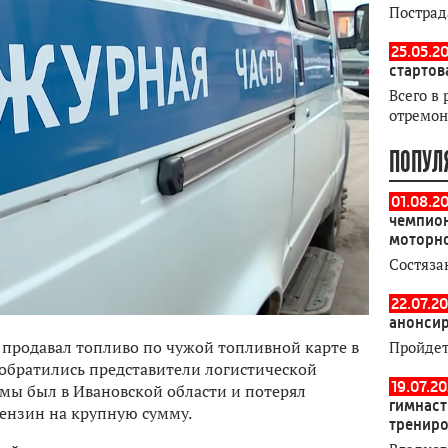
Пострад
25.05.20
стартов
Всего в 
отремон
ПОПУЛ
01.08.2
чемпион
моторн
Состяза
22.07.20
анонсир
 продавал топливо по чужой топливной карте в
Пройдет
обратились представители логистической
19.07.2
мы был в Ивановской области и потерял
гимнаст
бензин на крупную сумму.
тренир