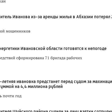
жан
итель Иванова из-за аренды жилья в Абхазии потерял 
вой мошенников
нергетики Ивановской области готовятся к непогоде
ледствий сформирована 71 бригада рабочих
1-летняя ивановка предстанет перед судом за махинац
суммой на 4,4 миллиона рублей
ь почти год
ителя Шуйского района судили за дачу взятки сотрудн