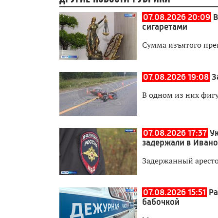
07.08.2026 20:09
В
сигаретами
Сумма изъятого пре
07.08.2026 19:08
З
В одном из них фиг
07.08.2026 17:37
У
задержали в Иван
Задержанный аресто
07.08.2026 15:51
Ра
бабочкой