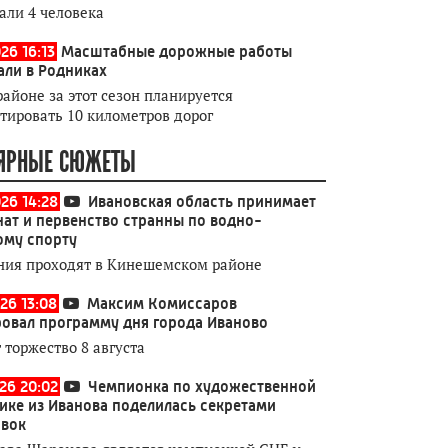
али 4 человека
26 16:13
Масштабные дорожные работы
али в Родниках
районе за этот сезон планируется
тировать 10 километров дорог
ЯРНЫЕ СЮЖЕТЫ
026 14:28
Ивановская область принимает
ат и первенство странны по водно-
ому спорту
ния проходят в Кинешемском районе
26 13:08
Максим Комиссаров
овал программу дня города Иваново
 торжество 8 августа
026 20:02
Чемпионка по художественной
ике из Иванова поделилась секретами
овок