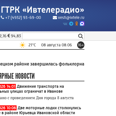
ГТРК «Ивтелерадио»
+7 (4932) 93-69-00
vesti@ivtele.ru
2,16
94,83
21
°C
08 августа 08:06
16+
айоне завершилась фольклорная экспедиция Высшей 
ЯРНЫЕ НОВОСТИ
026 14:01
Движение транспорта на
ьных улицах ограничат в Иванове
зано с проведением Дня города 8 августа
026 10:06
Две моторные лодки столкнулись
е в районе Юрьевца Ивановской области