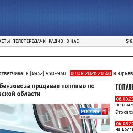
ЖЕТЫ
ТЕЛЕПЕРЕДАЧИ
РАДИО
О НАС
8
а:
8 (4932) 930-930
07.08.2026 20:40
В Юрьевецком р
бензовоза продавал топливо по
ПОПУЛ
вской области
06.08.2
централ
Это свя
04.08.2
на Волг