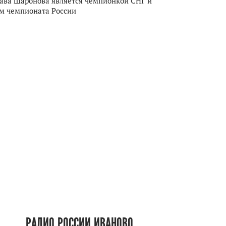
ава Шаронова является чемпионкой СНГ и
м чемпионата России
РАДИО РОССИИ ИВАНОВО