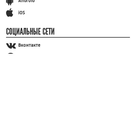
Android
iOS
СОЦИАЛЬНЫЕ СЕТИ
Вконтакте
Телеграм
Одноклассники
СООБЩИТЬ НОВОСТЬ
Знаете что-то, чего не знаем мы? Сообщите, и мы
постараемся об этом рассказать! Спасибо за ваше
участие!
СООБЩИТЬ НОВОСТЬ