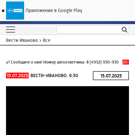
Приложение в Google Play
ГТРК «Ивтелерадио»
19
°C
08 августа 21:41
Вести Иваново > Все
ы? Сообщите о них! Номер автоответчика:
8 (4932) 930-930
20:07
О
15.07.2025
ВЕСТИ-ИВАНОВО. 9:30