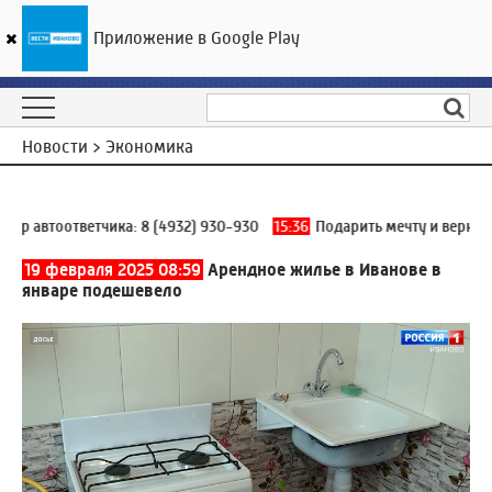
Приложение в Google Play
ГТРК «Ивтелерадио»
30
°C
07 августа 15:43
Новости > Экономика
 автоответчика:
8 (4932) 930-930
15:36
Подарить мечту и вернуть 
19 февраля 2025 08:59
Арендное жилье в Иванове в
январе подешевело