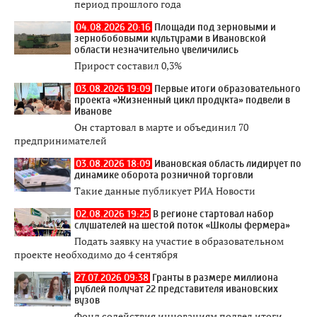
период прошлого года
04.08.2026 20:16
Площади под зерновыми и
зернобобовыми культурами в Ивановской
области незначительно увеличились
Прирост составил 0,3%
03.08.2026 19:09
Первые итоги образовательного
проекта «Жизненный цикл продукта» подвели в
Иванове
Он стартовал в марте и объединил 70
предпринимателей
03.08.2026 18:09
Ивановская область лидирует по
динамике оборота розничной торговли
Такие данные публикует РИА Новости
02.08.2026 19:25
В регионе стартовал набор
слушателей на шестой поток «Школы фермера»
Подать заявку на участие в образовательном
проекте необходимо до 4 сентября
27.07.2026 09:38
Гранты в размере миллиона
рублей получат 22 представителя ивановских
вузов
Фонд содействия инновациям подвел итоги