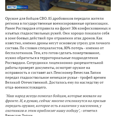
Оружие для бойцов СВО. 85 дробовиков передали жители
региона в государственные военизированные организации.
Ранее Росгвардия отправила на фронт 306 конфискованных и
изъятых гладкоствольных ружей. Они хорошо показали себя
в зоне боевых действий при отражении атак дронов. Как
известно, именно дроны несут основную угрозу для личного
состава. По словам специалистов, 80% потерь - именно от
беспилотников. Тем, кто готов сделать пожертвование,
нужно обратиться в территориальные подразделения
Росгвардии. Сотрудники лицензионно-разрешительной
работы проверят документы, осмотрят оружие на
исправность и составят акт. Пенсионер Вячеслав Лапин
передал гладкоствольное немецкое ружье - трофей времен
Великой Отечественной. Досталось ему по наследству от
отца-военнослужащего.
"Наш народ всегда помогал бойцам, которые воевали на
фронте. И, я думаю, сейчас многие откликнутся на призыв
передать оружие, которое есть в наличии у населения, у
охотников и этим приблизят нашу победу",
- отметил
Вячеслав Лапин.