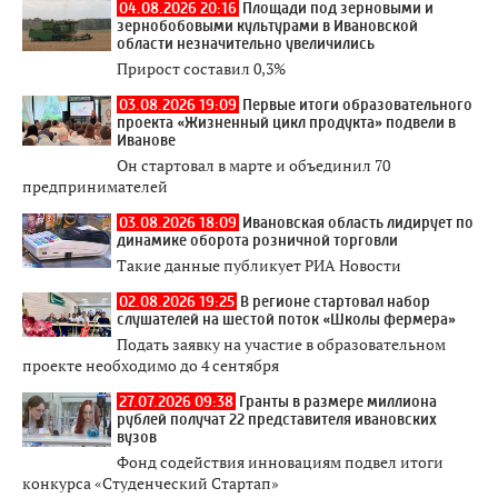
04.08.2026 20:16
Площади под зерновыми и
зернобобовыми культурами в Ивановской
области незначительно увеличились
Прирост составил 0,3%
03.08.2026 19:09
Первые итоги образовательного
проекта «Жизненный цикл продукта» подвели в
Иванове
Он стартовал в марте и объединил 70
предпринимателей
03.08.2026 18:09
Ивановская область лидирует по
динамике оборота розничной торговли
Такие данные публикует РИА Новости
02.08.2026 19:25
В регионе стартовал набор
слушателей на шестой поток «Школы фермера»
Подать заявку на участие в образовательном
проекте необходимо до 4 сентября
27.07.2026 09:38
Гранты в размере миллиона
рублей получат 22 представителя ивановских
вузов
Фонд содействия инновациям подвел итоги
конкурса «Студенческий Стартап»