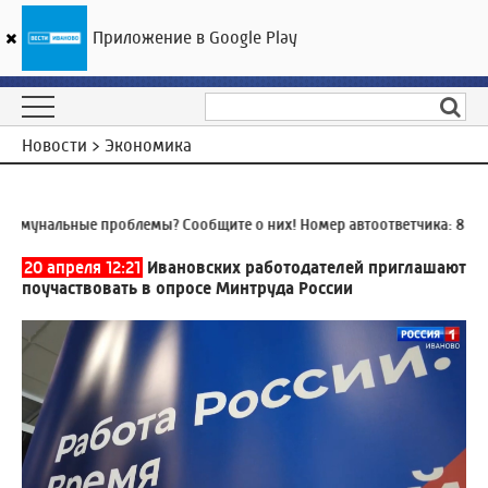
Приложение в Google Play
ГТРК «Ивтелерадио»
22
°C
07 августа 07:48
Новости > Экономика
мунальные проблемы? Сообщите о них! Номер автоответчика:
8 (493
20 апреля 12:21
Ивановских работодателей приглашают
поучаствовать в опросе Минтруда России