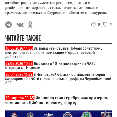
автобиография, документы о репрессировании и
реабилитации, характеристика, почетные дипломы и
грамоты, свидетельства Лауреата и победителя конкурсов.
8
2
ЧИТАЙТЕ ТАКЖЕ
10.05.2026 14:30
За вклад ивановцев в Победу областному
центру присвоено почетное звание «Города трудовой
доблести»
27.04.2026 10:39
Выставка к 40-летию аварии на ЧАЭС
открылась в Иванове
25.04.2026 15:27
В Ивановской области организована серия
мероприятий к 40-й годовщине катастрофы на Чернобыльской
АЭС
19 апреля 12:43
Ивановец стал серебряным призером
чемпионата ЦФО по гиревому спорту