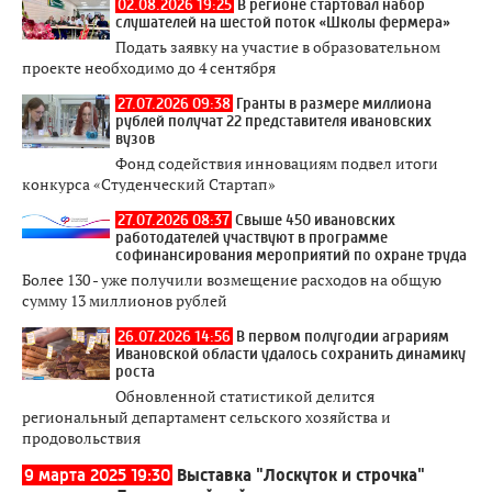
02.08.2026 19:25
В регионе стартовал набор
слушателей на шестой поток «Школы фермера»
Подать заявку на участие в образовательном
проекте необходимо до 4 сентября
27.07.2026 09:38
Гранты в размере миллиона
рублей получат 22 представителя ивановских
вузов
Фонд содействия инновациям подвел итоги
конкурса «Студенческий Стартап»
27.07.2026 08:37
Свыше 450 ивановских
работодателей участвуют в программе
софинансирования мероприятий по охране труда
Более 130 - уже получили возмещение расходов на общую
сумму 13 миллионов рублей
26.07.2026 14:56
В первом полугодии аграриям
Ивановской области удалось сохранить динамику
роста
Обновленной статистикой делится
региональный департамент сельского хозяйства и
продовольствия
9 марта 2025 19:30
Выставка "Лоскуток и строчка"