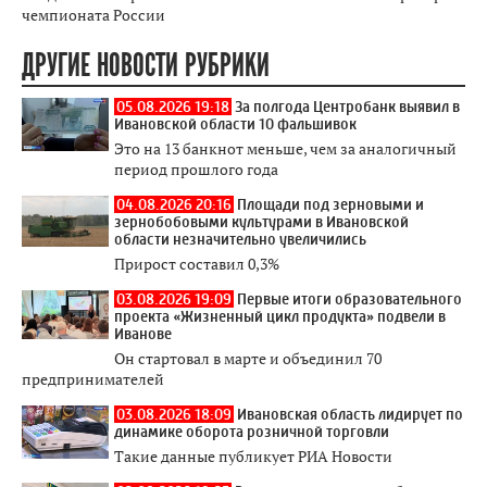
чемпионата России
ДРУГИЕ НОВОСТИ РУБРИКИ
05.08.2026 19:18
За полгода Центробанк выявил в
Ивановской области 10 фальшивок
Это на 13 банкнот меньше, чем за аналогичный
период прошлого года
04.08.2026 20:16
Площади под зерновыми и
зернобобовыми культурами в Ивановской
области незначительно увеличились
Прирост составил 0,3%
03.08.2026 19:09
Первые итоги образовательного
проекта «Жизненный цикл продукта» подвели в
Иванове
Он стартовал в марте и объединил 70
предпринимателей
03.08.2026 18:09
Ивановская область лидирует по
динамике оборота розничной торговли
Такие данные публикует РИА Новости