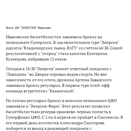
Фото: БК "ЭНЕРГИЯ" Иваново
Ивановские баскетболистки завоевали бронзу на
чемпионате Суперлиги. В заключительном туре "Энергия"
одолела "Владимирских львиц-ВлГУ" со счетом 64:38. Самой
результативной у "тигриц" стала капитан Екатерина
Кузнецова, набравшая 13 очков.
Сегодня в 18:30 "Энергия" начнет ответный поединок с
"Львицами " во Дворце игровых видов спорта. Но вне
зависимости от его итога, дружина Артема Завадского
завоевала бронзу регулярки. В первом туре плей-офф
команда встретится с "Казаночкой".
По итогам регулярки бронзу в женском чемпионате ЦФО
завоевала и "Энергия-Фарм". Этот результат позволил
баскетболисткам резерва оранжево-черных попасть в
Суперфинал ЦФО. С 5 по 6 апреля он пройдет в Смоленске. В
его первый день коллектив Александра Снигирева
поборется за выход в решающей поединок с