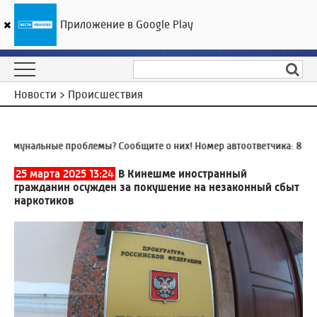
Приложение в Google Play
ГТРК «Ивтелерадио»
23
°C
08 августа 18:58
Новости > Происшествия
мунальные проблемы? Сообщите о них! Номер автоответчика:
8 (493
25 марта 2025 13:24
В Кинешме иностранный
гражданин осужден за покушение на незаконный сбыт
наркотиков