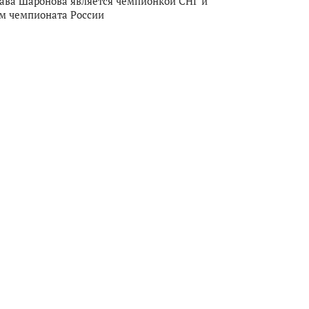
ава Шаронова является чемпионкой СНГ и
м чемпионата России