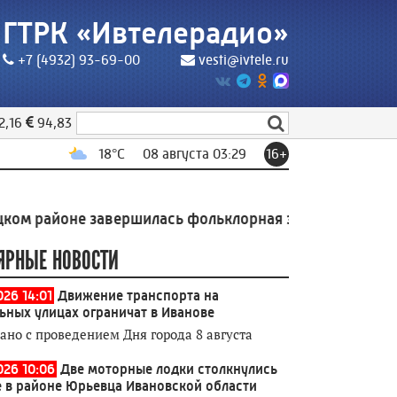
ГТРК «Ивтелерадио»
+7 (4932) 93-69-00
vesti@ivtele.ru
2,16
94,83
18
°C
08 августа 03:29
16+
е завершилась фольклорная экспедиция Высшей школ
ЯРНЫЕ НОВОСТИ
026 14:01
Движение транспорта на
ьных улицах ограничат в Иванове
зано с проведением Дня города 8 августа
026 10:06
Две моторные лодки столкнулись
е в районе Юрьевца Ивановской области