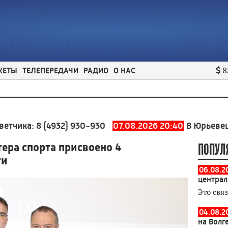
ЖЕТЫ
ТЕЛЕПЕРЕДАЧИ
РАДИО
О НАС
8
(4932) 930-930
07.08.2026 20:40
В Юрьевецком район
ера спорта присвоено 4
ПОПУЛ
ти
06.08.2
централ
Это свя
04.08.2
на Волг