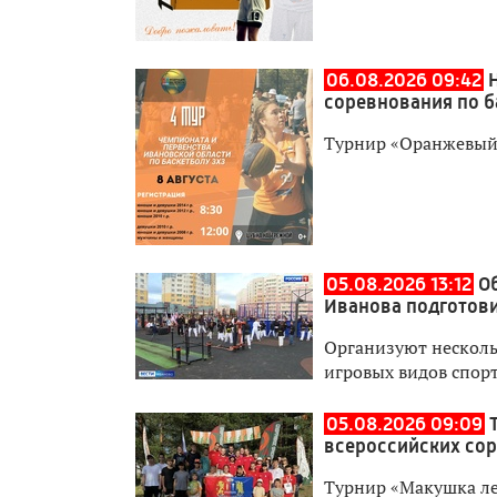
06.08.2026 09:42
соревнования по б
Турнир «Оранжевый 
05.08.2026 13:12
О
Иванова подготови
Организуют нескольк
игровых видов спор
05.08.2026 09:09
всероссийских со
Турнир «Макушка лет