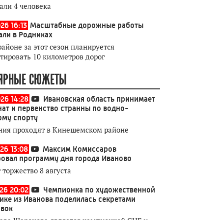
али 4 человека
26 16:13
Масштабные дорожные работы
али в Родниках
районе за этот сезон планируется
тировать 10 километров дорог
ЯРНЫЕ СЮЖЕТЫ
026 14:28
Ивановская область принимает
ат и первенство странны по водно-
ому спорту
ния проходят в Кинешемском районе
26 13:08
Максим Комиссаров
овал программу дня города Иваново
 торжество 8 августа
026 20:02
Чемпионка по художественной
ике из Иванова поделилась секретами
овок