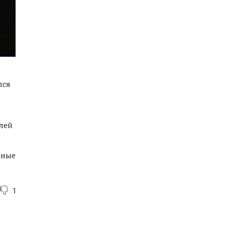
лся
блей
нные
1