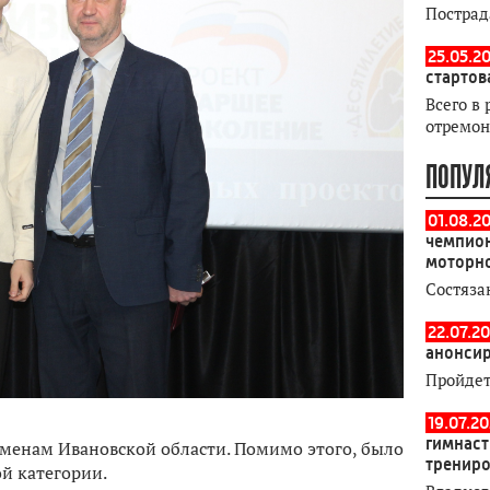
Пострад
25.05.20
стартов
Всего в 
отремон
ПОПУЛ
01.08.2
чемпион
моторн
Состяза
22.07.20
анонсир
Пройдет
19.07.2
гимнаст
сменам Ивановской области. Помимо этого, было
тренир
ой категории.