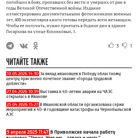
погибших в боях, пропавших без вести и умерших от ран в
годы Великой Отечественной войны. Издание
иллюстрировано документальными фотоснимками военных
лет, 400 экземпляров книги готовы передать всем желающим.
Чтобы ее получить, нужно приехать в будние дни в здание
Госархива на улице Куконковых, 1.
3
1
ЧИТАЙТЕ ТАКЖЕ
10.05.2026 14:30
За вклад ивановцев в Победу областному
центру присвоено почетное звание «Города трудовой
доблести»
27.04.2026 10:39
Выставка к 40-летию аварии на ЧАЭС
открылась в Иванове
25.04.2026 15:27
В Ивановской области организована серия
мероприятий к 40-й годовщине катастрофы на Чернобыльской
АЭС
5 апреля 2025 11:47
В Приволжске начала работу
выставка "Герои. Имя им – отвага и честь"