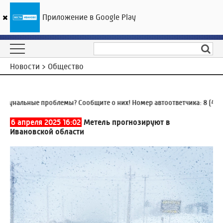
Приложение в Google Play
ГТРК «Ивтелерадио»
28
°C
06 августа 17:07
Новости > Общество
нальные проблемы? Сообщите о них! Номер автоответчика:
8 (4932) 
6 апреля 2025 16:02
Метель прогнозируют в
Ивановской области