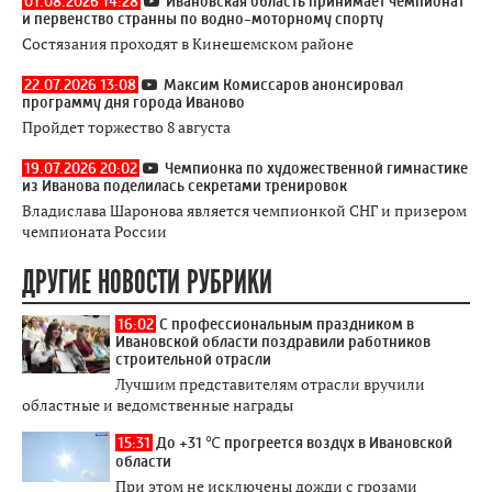
01.08.2026 14:28
Ивановская область принимает чемпионат
и первенство странны по водно-моторному спорту
Состязания проходят в Кинешемском районе
22.07.2026 13:08
Максим Комиссаров анонсировал
программу дня города Иваново
Пройдет торжество 8 августа
19.07.2026 20:02
Чемпионка по художественной гимнастике
из Иванова поделилась секретами тренировок
Владислава Шаронова является чемпионкой СНГ и призером
чемпионата России
ДРУГИЕ НОВОСТИ РУБРИКИ
16:02
С профессиональным праздником в
Ивановской области поздравили работников
строительной отрасли
Лучшим представителям отрасли вручили
областные и ведомственные награды
15:31
До +31 ℃ прогреется воздух в Ивановской
области
При этом не исключены дожди с грозами