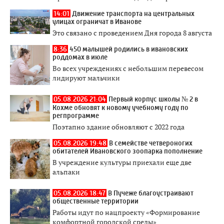
14:01
Движение транспорта на центральных
улицах ограничат в Иванове
Это связано с проведением Дня города 8 августа
8:36
450 малышей родились в ивановских
роддомах в июле
Во всех учреждениях с небольшим перевесом
лидируют мальчики
05.08.2026 21:04
Первый корпус школы № 2 в
Кохме обновят к новому учебному году по
регпрограмме
Поэтапно здание обновляют с 2022 года
05.08.2026 19:48
В семействе четвероногих
обитателей Ивановского зоопарка пополнение
В учреждение культуры приехали еще две
альпаки
05.08.2026 18:47
В Пучеже благоустраивают
общественные территории
Работы идут по нацпроекту «Формирование
комфортной городской среды»