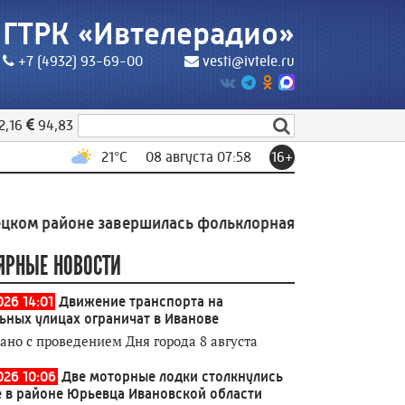
ГТРК «Ивтелерадио»
+7 (4932) 93-69-00
vesti@ivtele.ru
2,16
94,83
21
°C
08 августа 07:58
16+
не завершилась фольклорная экспедиция Высшей шко
ЯРНЫЕ НОВОСТИ
026 14:01
Движение транспорта на
ьных улицах ограничат в Иванове
зано с проведением Дня города 8 августа
026 10:06
Две моторные лодки столкнулись
е в районе Юрьевца Ивановской области