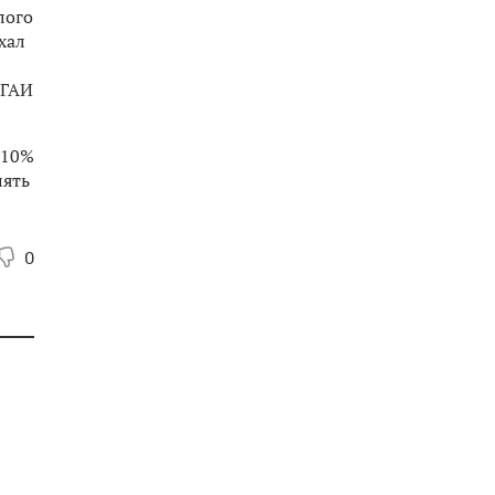
лого
хал
 ГАИ
 10%
лять
0