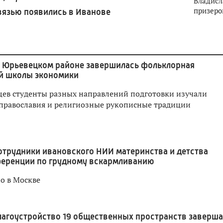
Владисл
призеро
вязью появились в Иванове
 Юрьевецком районе завершилась фольклорная
й школы экономики
яцев студенты разных направлений подготовки изучали
православия и религиозные рукописные традиции
отрудники ивановского НИИ материнства и детства
ференции по грудному вскармливанию
о в Москве
лагоустройство 19 общественных пространств заверш