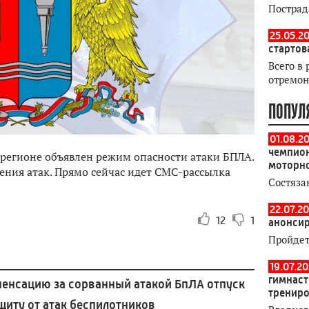
Пострад
25.05.20
стартов
Всего в 
отремон
ПОПУЛ
01.08.2
чемпион
 регионе объявлен режим опасности атаки БПЛА.
моторн
ения атак. Прямо сейчас идет СМС-рассылка
Состяза
22.07.20
12
1
анонсир
Пройдет
19.07.2
гимнаст
пенсацию за сорванный атакой БпЛА отпуск
тренир
щиту от атак беспилотников