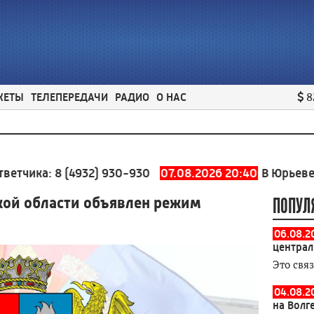
ЖЕТЫ
ТЕЛЕПЕРЕДАЧИ
РАДИО
О НАС
8
 (4932) 930-930
07.08.2026 20:40
В Юрьевецком райо
кой области объявлен режим
ПОПУЛ
06.08.2
централ
Это свя
04.08.2
на Волг