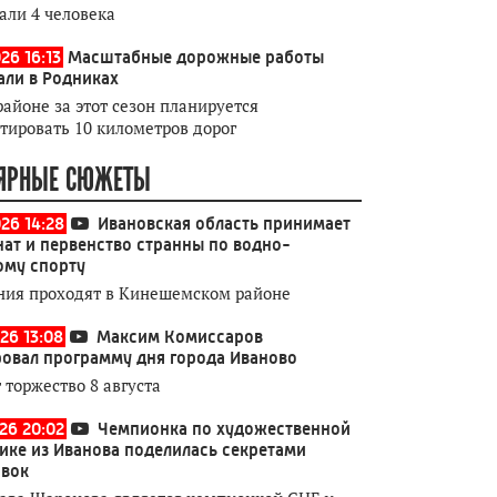
али 4 человека
26 16:13
Масштабные дорожные работы
али в Родниках
районе за этот сезон планируется
тировать 10 километров дорог
ЯРНЫЕ СЮЖЕТЫ
026 14:28
Ивановская область принимает
ат и первенство странны по водно-
ому спорту
ния проходят в Кинешемском районе
26 13:08
Максим Комиссаров
овал программу дня города Иваново
 торжество 8 августа
026 20:02
Чемпионка по художественной
ике из Иванова поделилась секретами
овок