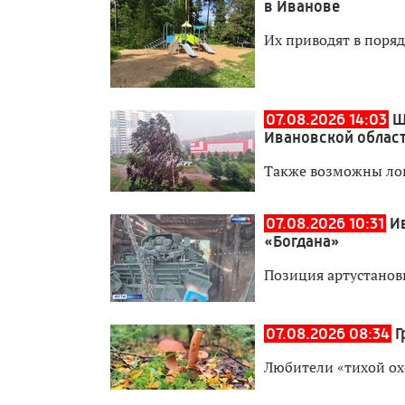
в Иванове
Их приводят в поря
07.08.2026 14:03
Ш
Ивановской облас
Также возможны ло
07.08.2026 10:31
И
«Богдана»
Позиция артустанов
07.08.2026 08:34
Г
Любители «тихой ох