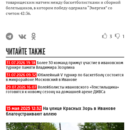
товарищеским матчем между баскетболистками и сборной
болельщиков, в котором победу одержала “Энергия” со
счетом 42:36.
3
1
ЧИТАЙТЕ ТАКЖЕ
31.07.2026 19:18
Более 30 команд примут участие в ивановском
турнире памяти Владимира Зозулина
31.07.2026 09:32
Юбилейный V турнир по баскетболу состоится
в микрорайоне Московский в Иванове
29.07.2026 16:07
Волейболисты ивановского «Текстильщика»
готовятся к новому сезону на домашней арене ДИВСа
15 мая 2025 12:32
На улице Красных Зорь в Иванове
благоустраивают аллею