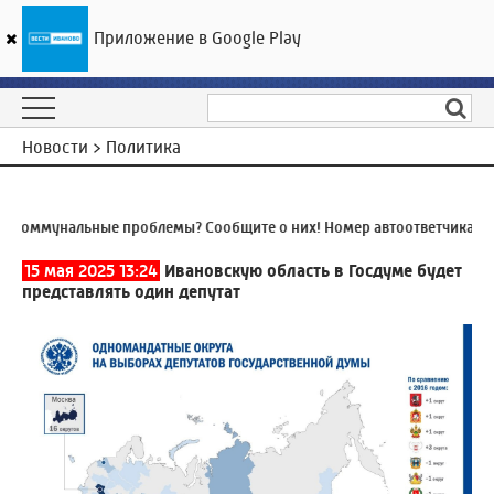
Приложение в Google Play
ГТРК «Ивтелерадио»
25
°C
07 августа 18:48
Новости > Политика
оммунальные проблемы? Сообщите о них! Номер автоответчика:
8 (4
15 мая 2025 13:24
Ивановскую область в Госдуме будет
представлять один депутат