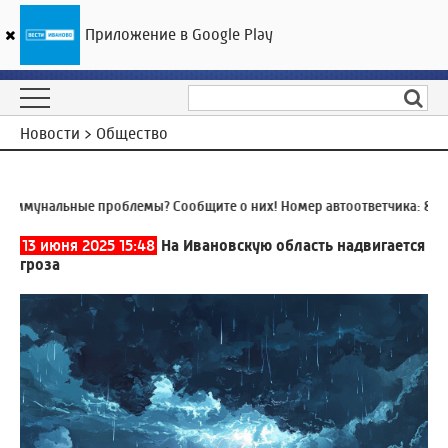
Приложение в Google Play
ГТРК «Ивтелерадио»
25
°C
08 августа 15:39
Новости > Общество
ммунальные проблемы? Сообщите о них! Номер автоответчика:
8 (493
13 июня 2025 15:48
На Ивановскую область надвигается
гроза