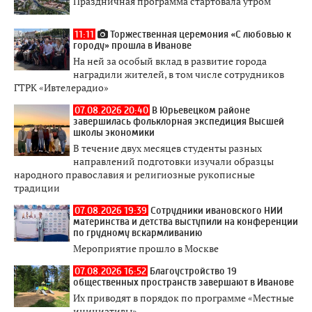
Праздничная программа стартовала утром
11:11
Торжественная церемония «С любовью к
городу» прошла в Иванове
На ней за особый вклад в развитие города
наградили жителей, в том числе сотрудников
ГТРК «Ивтелерадио»
07.08.2026 20:40
В Юрьевецком районе
завершилась фольклорная экспедиция Высшей
школы экономики
В течение двух месяцев студенты разных
направлений подготовки изучали образцы
народного православия и религиозные рукописные
традиции
07.08.2026 19:39
Сотрудники ивановского НИИ
материнства и детства выступили на конференции
по грудному вскармливанию
Мероприятие прошло в Москве
07.08.2026 16:52
Благоустройство 19
общественных пространств завершают в Иванове
Их приводят в порядок по программе «Местные
инициативы»