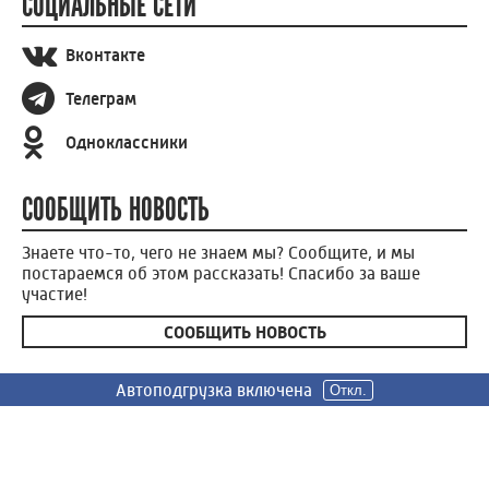
СОЦИАЛЬНЫЕ СЕТИ
Вконтакте
Телеграм
Одноклассники
СООБЩИТЬ НОВОСТЬ
Знаете что-то, чего не знаем мы? Сообщите, и мы
постараемся об этом рассказать! Спасибо за ваше
участие!
СООБЩИТЬ НОВОСТЬ
Автоподгрузка включена
Автоподгрузка включена
Автоподгрузка включена
Откл.
Откл.
Откл.
Россия 24
Вести Иваново
Новости
Сюжеты
Телепередачи
Радио
О нас